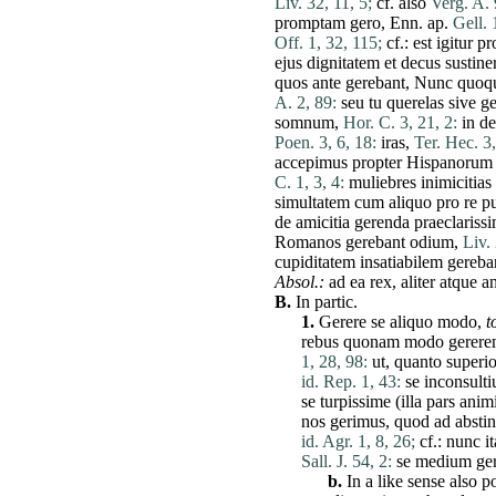
Liv. 32, 11, 5;
cf. also
Verg. A. 
promptam
gero
, Enn. ap.
Gell. 
Off. 1, 32, 115;
cf.:
est
igitur
pr
ejus
dignitatem
et
decus
sustine
quos
ante
gerebant
,
Nunc
quoq
A. 2, 89:
seu
tu
querelas
sive
ge
somnum
,
Hor. C. 3, 21, 2:
in
de
Poen. 3, 6, 18:
iras
,
Ter. Hec. 3,
accepimus
propter
Hispanorum
C. 1, 3, 4:
muliebres
inimicitias
simultatem
cum
aliquo
pro
re
p
de
amicitia
gerenda
praeclariss
Romanos
gerebant
odium
,
Liv. 
cupiditatem
insatiabilem
gereba
Absol.:
ad
ea
rex
,
aliter
atque
a
B.
In partic.
1.
Gerere
se
aliquo
modo
,
t
rebus
quonam
modo
gerer
1, 28, 98:
ut
,
quanto
superio
id. Rep. 1, 43:
se
inconsulti
se
turpissime
(
illa
pars
anim
nos
gerimus
,
quod
ad
absti
id. Agr. 1, 8, 26;
cf.:
nunc
it
Sall. J. 54, 2:
se
medium
ge
b.
In a like sense also po