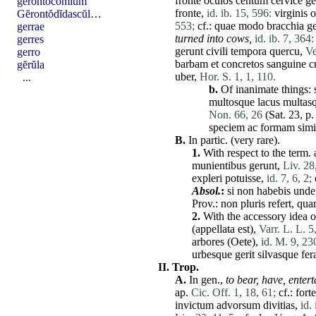
fronte
oculos
centum
cervice
ge
gĕrontŏcŏmīum
fronte
,
id. ib. 15, 596:
virginis
o
Gĕrontŏdĭdascŭl…
553;
cf.:
quae
modo
bracchia
ge
gerrae
turned into cows,
id. ib. 7, 364:
gerres
gerunt
civili
tempora
quercu
,
Ve
gerro
barbam
et
concretos
sanguine
c
gĕrŭla
uber
,
Hor. S. 1, 1, 110.
...
b.
Of inanimate things:
multosque
lacus
multas
Non. 66, 26
(
Sat
. 23, p
speciem
ac
formam
sim
B.
In partic. (very
rare
).
1.
With respect to the term.
munientibus
gerunt
,
Liv. 28
expleri
potuisse
,
id. 7, 6, 2;
Absol.
:
si
non
habebis
unde
Prov.:
non
pluris
refert
,
qua
2.
With the accessory
idea
o
(
appellata
est
),
Varr. L. L. 5
arbores
(
Oete
),
id. M. 9, 23
urbesque
gerit
silvasque
fer
II.
Trop.
A.
In gen.,
to bear,
have
,
entert
ap.
Cic. Off. 1, 18, 61;
cf.:
fort
invictum
advorsum
divitias
,
id. 