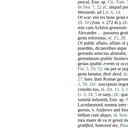
procul
, Enn. ap.
Cic. Fam. 7
de Sen. 7, 22 al.:
aliquid
pe
Weissenb.
ad
Liv. 6, 14.
Of war:
etsi
res
bene
gesta
e
20, 10
(Ann. v. 272 ib.); cf.
rem
cum
Achivis
gesserunt
Alexander
…
passurus
gest
gesta
referemus
,
id. 15, 28.
Of public affairs, affairs o
praeditis
,
dictatoribus
atque
gerendis
senectus
abstrahit
,
gerendarum
(public busines
gestas
(public events
or
occ
Fin. 5, 19, 52:
sin
per
se
po
gesta
laetatur
,
their deed,
id
27:
haec
dum
Romae
gerun
2, 59, 241:
susceptum
nego
consilio
tuo
,
id. Att. 13, 3, 1
G. 3, 18, 5
et
saep.; cf.:
qui
summā
industriā
, Enn. ap.
N
Lacedaemonii
summa
inter
gerens
, v. Andrews and Sto
bellum
cum
aliquo
,
id. Sest.
mea
mater
de
ea
re
gessit
m
gratified,
humored
me
,
Plau