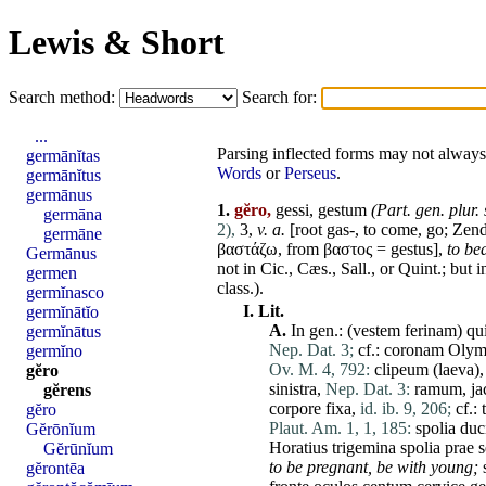
Lewis & Short
Search method:
Search for:
...
Parsing inflected forms may not always 
germānĭtas
Words
or
Perseus
.
germānĭtus
germānus
1.
gĕro,
gessi, gestum
(Part. gen. plur.
germāna
2),
3,
v. a.
[root gas-, to
come
, go; Zend
germāne
βαστάζω, from βαστος =
gestus
],
to be
Germānus
not in Cic., Cæs., Sall., or Quint.; but i
germen
class.).
germĭnasco
I.
Lit.
germĭnātĭo
A.
In gen.: (
vestem
ferinam
)
qu
germĭnātus
Nep. Dat. 3;
cf.:
coronam
Olym
germĭno
Ov. M. 4, 792:
clipeum
(
laeva
)
gĕro
sinistra
,
Nep. Dat. 3:
ramum
,
j
gĕrens
corpore
fixa
,
id. ib. 9, 206;
cf.:
gĕro
Plaut. Am. 1, 1, 185:
spolia
duc
Gĕrōnĭum
Horatius
trigemina
spolia
prae
s
Gĕrūnĭum
to be pregnant,
be with young;
gĕrontēa