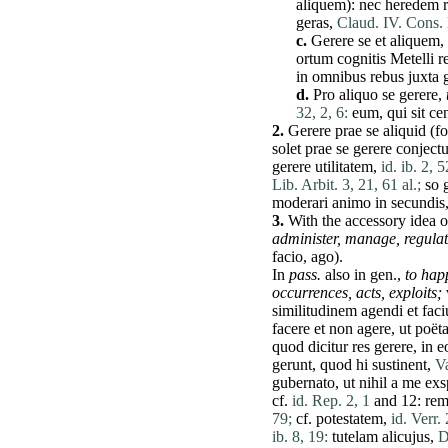
aliquem
):
nec
heredem
geras
,
Claud. IV. Cons.
c.
Gerere
se
et
aliquem
,
ortum
cognitis
Metelli
r
in
omnibus
rebus
juxta
d.
Pro
aliquo
se
gerere
,
32, 2, 6:
eum
,
qui
sit
ce
2.
Gerere
prae
se
aliquid
(fo
solet
prae
se
gerere
conject
gerere
utilitatem
,
id. ib. 2, 
Lib. Arbit. 3, 21, 61 al.;
so
moderari
animo
in
secundis
3.
With the accessory
idea
o
administer
,
manage,
regulat
facio
,
ago
).
In
pass.
also in gen.,
to hap
occurrences,
acts,
exploits;
v
similitudinem
agendi
et
faci
facere
et
non
agere
,
ut
poët
quod
dicitur
res
gerere
, in
e
gerunt
,
quod
hi
sustinent
,
Va
gubernato
,
ut
nihil
a
me
exs
cf.
id. Rep. 2, 1
and 12:
re
79;
cf.
potestatem
,
id. Verr.
ib. 8, 19:
tutelam
alicujus
,
D