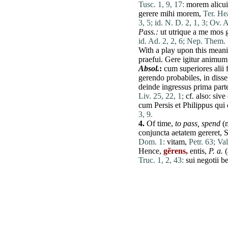
Tusc. 1, 9, 17:
morem
alicui
gerere
mihi
morem
,
Ter. Hea
3, 5;
id. N. D. 2, 1, 3;
Ov. A
Pass.:
ut
utrique
a
me
mos
id. Ad. 2, 2, 6;
Nep. Them. 7
With a play upon this meani
praefui
.
Gere
igitur
animum
Absol.
:
cum
superiores
alii
gerendo
probabiles
, in
diss
deinde
ingressus
prima
part
Liv. 25, 22, 1;
cf. also:
sive
cum
Persis
et
Philippus
qui
3, 9.
4.
Of
time
,
to pass,
spend
(m
conjuncta
aetatem
gereret
, 
Dom. 1:
vitam
,
Petr. 63;
Val
Hence,
gĕrens,
entis,
P. a.
(
Truc. 1, 2, 43:
sui
negotii
b