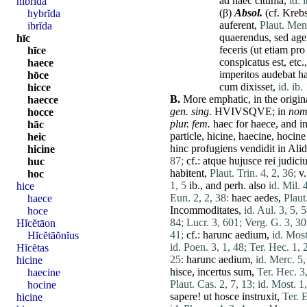
ad
haec
cituma,
id. 
hibrĭda
(β)
Absol.
(cf. Krebs
hybrĭda
auferent
,
Plaut. Men.
ibrĭda
quaerendus
,
sed
ag
hīc
feceris
(
ut
etiam
pro
hīce
conspicatus
est
, etc.
haece
imperitos
audebat
h
hōce
cum
dixisset
,
id. ib.
hicce
B.
More
emphatic, in the origin
haecce
gen. sing.
HVIVSQVE; in
nom.
hocce
plur.
fem
.
haec
for
haece
, and i
hāc
particle,
hicine
,
haecine
,
hocine
heic
hinc
profugiens
vendidit
in
Alid
hicine
87;
cf.:
atque
hujusce
rei
judici
huc
habitent
,
Plaut. Trin. 4, 2, 36;
v.
hoc
1, 5
ib., and perh. also
id. Mil. 
hice
Eun. 2, 2, 38:
haec
aedes
,
Plaut
haece
Incommoditates
,
id. Aul. 3, 5, 5
hoce
84;
Lucr. 3, 601;
Verg. G. 3, 30
Hĭcĕtāon
41;
cf.: harunc aedium,
id. Most
Hĭcĕtāŏnĭus
id. Poen. 3, 1, 48;
Ter. Hec. 1, 2
Hĭcĕtas
25:
harunc aedium,
id. Merc. 5,
hicine
hisce
,
incertus
sum
,
Ter. Hec. 3,
haecine
Plaut. Cas. 2, 7, 13;
id. Most. 1,
hocine
sapere
!
ut
hosce
instruxit
,
Ter. E
hicine