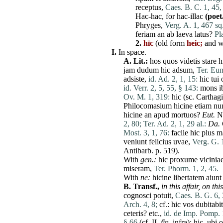
receptus
,
Caes. B. C. 1, 45,
Hac-hac, for hac-illac
(poet.
Phryges
,
Verg. A. 1, 467 sq.
feriam
an
ab
laeva
latus
?
Pl
2.
hīc
(old form
heic;
and wi
I.
In space.
A.
Lit.:
hos
quos
videtis
stare
h
jam
dudum
hic
adsum
,
Ter. Eun.
adsiste
,
id. Ad. 2, 1, 15:
hic
tui
id. Verr. 2, 5, 55, § 143:
mons
i
Ov. M. 1, 319:
hic
(sc.
Carthag
Philocomasium
hicine
etiam
nu
hicine
an
apud
mortuos
?
Eut.
N
2, 80;
Ter. Ad. 2, 1, 29 al.:
Da
.
Most. 3, 1, 76:
facile
hic
plus
m
veniunt
felicius
uvae
,
Verg. G. 
Antibarb. p. 519).
With
gen.:
hic
proxume
vicinia
miseram
,
Ter. Phorm. 1, 2, 45.
With
ne
:
hicine
libertatem
aiunt
B.
Transf.,
in this affair,
on thi
cognosci
potuit
,
Caes. B. G. 6, 
Arch. 4, 8;
cf.:
hic
vos
dubitabit
ceteris
? etc.,
id. de Imp. Pomp. 
§ 66
(cf.
II
.
fin
.
infra
):
hic
,
ubi
o