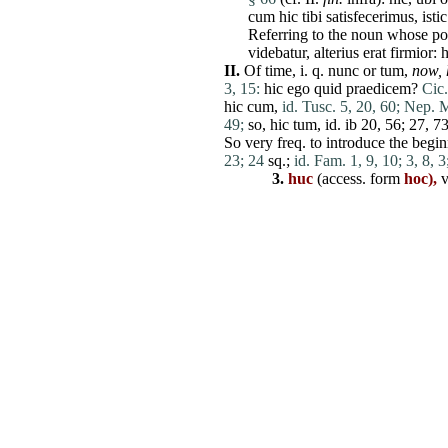
cum
hic
tibi
satisfecerimus,
istic
Referring to the noun whose pos
videbatur
,
alterius
erat
firmior
:
h
II.
Of
time
, i. q.
nunc
or
tum
,
now,
3, 15:
hic
ego
quid
praedicem
?
Cic.
hic
cum
,
id. Tusc. 5, 20, 60;
Nep. Mi
49;
so,
hic
tum
,
id
. ib 20, 56; 27, 7
So very freq. to introduce the begi
23;
24
sq.;
id. Fam. 1, 9, 10;
3, 8, 3
3.
huc
(access. form
hoc),
v