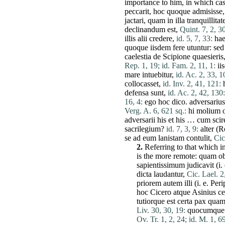
importance to him, in which cas
peccarit
,
hoc
quoque
admisisse
jactari
,
quam
in
illa
tranquillitat
declinandum
est
,
Quint. 7, 2, 30
illis
alii
credere
,
id. 5, 7, 33:
ha
quoque
iisdem
fere
utuntur
:
sed
caelestia
de
Scipione
quaesieris
Rep. 1, 19;
id. Fam. 2, 11, 1:
ii
mare
intuebitur
,
id. Ac. 2, 33, 1
collocasset
,
id. Inv. 2, 41, 121:
defensa
sunt
,
id. Ac. 2, 42, 130:
16, 4:
ego
hoc
dico
.
adversarius
Verg. A. 6, 621 sq.:
hi
molium
adversarii
his
et
his
…
cum
scir
sacrilegium
?
id. 7, 3, 9:
alter
(
R
se
ad
eum
lanistam
contulit
,
Cic
2.
Referring to that which in
is the
more
remote
:
quam
o
sapientissimum
judicavit
(i.
dicta
laudantur
,
Cic. Lael. 2
priorem
autem
illi
(i. e.
Peri
hoc
Cicero
atque
Asinius
ce
tutiorque
est
certa
pax
qua
Liv. 30, 30, 19:
quocumque
Ov. Tr. 1, 2, 24;
id. M. 1, 6