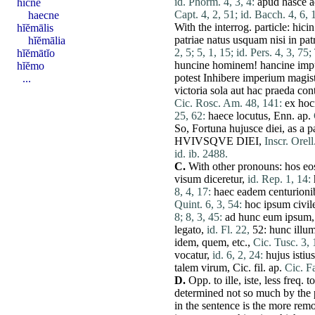
id. Phorm. 4, 3, 4:
apud
hasce
a
hicne
Capt. 4, 2, 51;
id. Bacch. 4, 6, 
haecne
With the interrog. particle: hici
hĭĕmālis
patriae
natus
usquam
nisi
in
pat
hĭĕmālia
2, 5;
5, 1, 15;
id. Pers. 4, 3, 75;
hĭĕmātĭo
huncine
hominem
!
hancine
imp
hĭĕmo
potest
Inhibere
imperium
magis
...
victoria
sola
aut
hac
praeda
cont
Cic. Rosc. Am. 48, 141:
ex
hoc
25, 62:
haece
locutus
, Enn. ap.
So,
Fortuna
hujusce
diei
, as a p
HVIVSQVE
DIEI
,
Inscr. Orell
id. ib. 2488.
C.
With other pronouns:
hos
eo
visum
diceretur
,
id. Rep. 1, 14:
8, 4, 17:
haec
eadem
centurioni
Quint. 6, 3, 54:
hoc
ipsum
civil
8;
8, 3, 45:
ad
hunc
eum
ipsum
legato
,
id. Fl. 22,
52:
hunc
illu
idem
,
quem
, etc.,
Cic. Tusc. 3, 
vocatur
,
id. 6, 2, 24:
hujus
istius
talem
virum
, Cic. fil. ap.
Cic. F
D.
Opp. to
ille
,
iste
, less freq. t
determined not so much by the 
in the sentence is the
more
remo