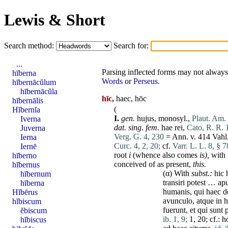
Lewis & Short
Search method:
Search for:
...
Parsing inflected forms may not always 
hīberna
Words
or
Perseus
.
hībernācŭlum
hībernācŭla
hīc,
haec, hōc
hībernālis
(
Hĭbernĭa
I.
gen.
hujus
, monosyl.,
Plaut. Am. 
Iverna
dat
. sing.
fem
.
hae
rei
,
Cato, R. R. 1
Juverna
Verg. G. 4, 230
= Ann. v. 414 Vahl
Ierna
Curc. 4, 2, 20;
cf.
Varr. L. L. 8, § 7
Iernē
root
i
(whence also
comes
is),
with 
hīberno
conceived of as present,
this.
hībernus
(α) With
subst.:
hic
hībernum
transiri
potest
…
ap
hīberna
humanis
,
qui
haec
d
Hĭbērus
avunculo
,
atque
in
h
hĭbiscum
fuerunt
,
et
qui
sunt
ĕbiscum
ib. 1, 9;
1, 20; cf.:
h
hĭbiscus