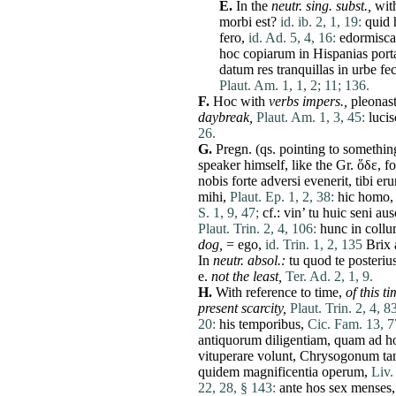
E.
In the
neutr. sing. subst.,
wit
morbi
est
?
id. ib. 2, 1, 19:
quid
fero
,
id. Ad. 5, 4, 16:
edormisc
hoc
copiarum
in
Hispanias
port
datum
res
tranquillas
in
urbe
fec
Plaut. Am. 1, 1, 2;
11;
136.
F.
Hoc
with
verbs impers.,
pleonast.
daybreak,
Plaut. Am. 1, 3, 45:
lucis
26.
G.
Pregn. (qs. pointing to somethin
speaker himself, like the Gr. ὅδε, f
nobis
forte
adversi
evenerit
,
tibi
eru
mihi
,
Plaut. Ep. 1, 2, 38:
hic
homo
,
S. 1, 9, 47;
cf.:
vin
’
tu
huic
seni
aus
Plaut. Trin. 2, 4, 106:
hunc
in
coll
dog,
=
ego
,
id. Trin. 1, 2, 135
Brix
In
neutr. absol.:
tu
quod
te
posteriu
e.
not the least,
Ter. Ad. 2, 1, 9.
H.
With reference to
time
,
of this
ti
present scarcity,
Plaut. Trin. 2, 4, 8
20:
his
temporibus
,
Cic. Fam. 13, 7
antiquorum
diligentiam
,
quam
ad
h
vituperare
volunt
,
Chrysogonum
ta
quidem
magnificentia
operum
,
Liv.
22, 28, § 143:
ante
hos
sex
menses