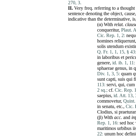
270, 3.
II.
Very freq. referring to a though
sentence denoting the object, cause,
indicative than the determinative, is
(α) With
relat. claus
conqueritur
,
Plaut. 
Cic. Rep. 1, 2:
nequ
homines
reliquerunt
solis
utendum
exist
Q. Fr. 1, 1, 15, § 43
in
laboribus
et
peric
genere
,
id. ib. 1, 11:
sphaerae
genus
, in
q
Div. 1, 3, 5:
quam
q
sunt
capti
,
suis
qui
f
113:
servi
,
qui
,
cum
2 sq.;
cf.
Cic. Rep. 1
saepius
,
id. Att. 13,
commovetur
,
Quint. 
in
senatu
, etc.,
Cic. 
Clodius
,
si
praetura
(β) With
acc.
and
inf
Rep. 1, 16:
sed
hoc
maritimos
urbibus
ii
22:
unum
hoc
defin