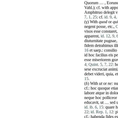
Quorum
… ,
Eorun
Vahl.); cf. with appo
Amphitruo
delegit
v
7, 1, 25;
cf.
id. 9, 4,
(γ) With
quod
or
qu
negent
posse
, etc.,
C
visos
esse
constaret
apparent
,
id. 12, 9, 
diuturnitate
pugnae
,
fidem
detrahimus
ill
16
et
saep.:
consilio
id
hoc
facilius
eis
pe
esse
miseriorem
gra
4;
Quint. 5, 7, 22:
h
sese
excruciat
animi
debet
videri
,
quia
, e
15.
(δ) With
ut
or
ne
:
n
cf.:
hoc
quoque
eti
labore
atque
in
dolo
neque
hoc
polliceor
educavit
,
ut
…
sed
u
id. ib. 6, 15:
quare
h
22;
id. Rep. 1, 12:
p
cf.:
habenda
fides
es