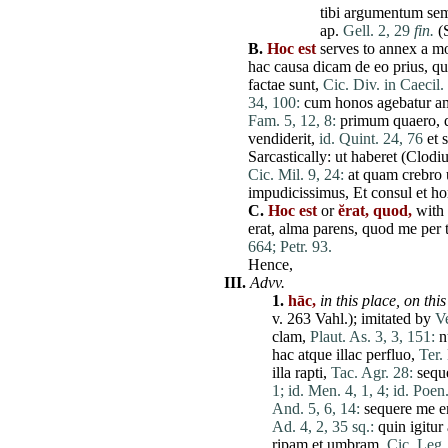
tibi
argumentum
se
ap.
Gell. 2, 29
fin.
(
B.
Hoc est
serves to annex a mo
hac
causa
dicam
de
eo
prius
,
qu
factae
sunt
,
Cic. Div. in Caecil. 
34, 100:
cum
honos
agebatur
a
Fam. 5, 12, 8:
primum
quaero
,
vendiderit
,
id. Quint. 24, 76
et
s
Sarcastically:
ut
haberet
(
Clodiu
Cic. Mil. 9, 24:
at
quam
crebro
impudicissimus
,
Et
consul
et
h
C.
Hoc est
or
ĕrat,
quod,
with 
erat
,
alma
parens
,
quod
me
per
664;
Petr. 93.
Hence,
III.
Advv.
1.
hāc,
in this
place
,
on thi
v. 263 Vahl.); imitated by
Ve
clam
,
Plaut. As. 3, 3, 151:
n
hac
atque
illac
perfluo
,
Ter.
illa
rapti
,
Tac. Agr. 28:
sequ
1;
id. Men. 4, 1, 4;
id. Poen.
And. 5, 6, 14:
sequere
me
e
Ad. 4, 2, 35 sq.:
quin
igitur
ripam
et
umbram
,
Cic. Leg. 