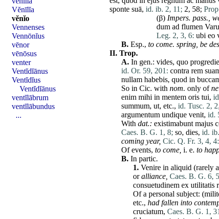
est
,
quod
in
ejus
regnum
ac
manus
vĕnīlĭa
sponte
suā
,
id. ib. 2, 11;
2, 58;
Prop.
Vĕnīlĭa
(β)
Impers. pass.,
w
vĕnĭo
dum
ad
flumen
Var
Vennenses
Leg. 2, 3, 6:
ubi
eo
Vennōnĭus
B.
Esp.,
to
come
. spring,
be de
vēnor
II.
Trop.
vēnōsus
A.
In gen.:
vides
,
quo
progredi
venter
id. Or. 59, 201:
contra
rem
sua
Ventĭdĭānus
nullam
habebis
,
quod
in
bucca
Ventĭdĭus
So in Cic. with
nom.
only of
ne
Ventĭdĭānus
enim
mihi
in
mentem
oris
tui
,
i
ventĭlābrum
summum
,
ut
, etc.,
id. Tusc. 2, 2
ventĭlābundus
argumentum
undique
venit
,
id. 
...
With
dat
.:
existimabunt
majus
Caes. B. G. 1, 8;
so,
dies
,
id. ib
coming year,
Cic. Q. Fr. 3, 4, 4:
Of events,
to
come
,
i. e.
to hap
B.
In partic.
1.
Venire
in
aliquid
(rarely
or
alliance,
Caes. B. G. 6, 5
consuetudinem
ex
utilitatis
Of a personal subject: (
milit
etc.,
had fallen into contemp
cruciatum
,
Caes. B. G. 1, 3