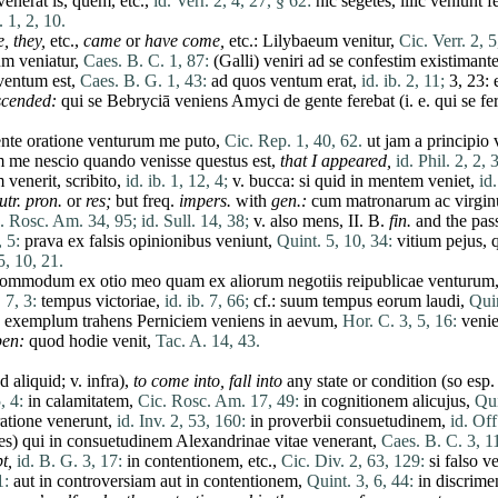
venerat
is,
quem
, etc.,
id. Verr. 2, 4, 27, § 62:
hic
segetes
,
illic
veniunt
f
 1, 2, 10.
e,
they,
etc.,
came
or
have
come
,
etc.:
Lilybaeum
venitur
,
Cic. Verr. 2, 5
um
veniatur
,
Caes. B. C. 1, 87:
(
Galli
)
veniri
ad
se
confestim
existimant
ventum
est
,
Caes. B. G. 1, 43:
ad
quos
ventum
erat
,
id. ib. 2, 11;
3, 23:
scended:
qui
se
Bebryciā
veniens
Amyci
de
gente
ferebat
(i. e.
qui
se
fe
ente
oratione
venturum
me
puto
,
Cic. Rep. 1, 40, 62.
ut
jam
a
principio
m
me
nescio
quando
venisse
questus
est
,
that I appeared,
id. Phil. 2, 2, 3
m
venerit
,
scribito
,
id. ib. 1, 12, 4;
v.
bucca
:
si
quid
in
mentem
veniet
,
id.
utr.
pron
.
or
res
;
but freq.
impers.
with
gen.:
cum
matronarum
ac
virgi
d. Rosc. Am. 34, 95;
id. Sull. 14, 38;
v. also
mens
,
II
. B.
fin
.
and the pas
, 5:
prava
ex
falsis
opinionibus
veniunt
,
Quint. 5, 10, 34:
vitium
pejus
,
5, 10, 21.
commodum
ex
otio
meo
quam
ex
aliorum
negotiis
reipublicae
venturum
. 7, 3:
tempus
victoriae
,
id. ib. 7, 66;
cf.:
suum
tempus
eorum
laudi
,
Quin
exemplum
trahens
Perniciem
veniens
in
aevum
,
Hor. C. 3, 5, 16:
veni
pen:
quod
hodie
venit
,
Tac. A. 14, 43.
ad
aliquid
; v. infra),
to
come
into,
fall into
any
state
or condition (so esp.
, 4:
in
calamitatem
,
Cic. Rosc. Am. 17, 49:
in
cognitionem
alicujus
,
Qui
ratione
venerunt
,
id. Inv. 2, 53, 160:
in
proverbii
consuetudinem
,
id. Off
es
)
qui
in
consuetudinem
Alexandrinae
vitae
venerant
,
Caes. B. C. 3, 1
t,
id. B. G. 3, 17:
in
contentionem
, etc.,
Cic. Div. 2, 63, 129:
si
falso
ve
1:
aut
in
controversiam
aut
in
contentionem
,
Quint. 3, 6, 44:
in
discrime