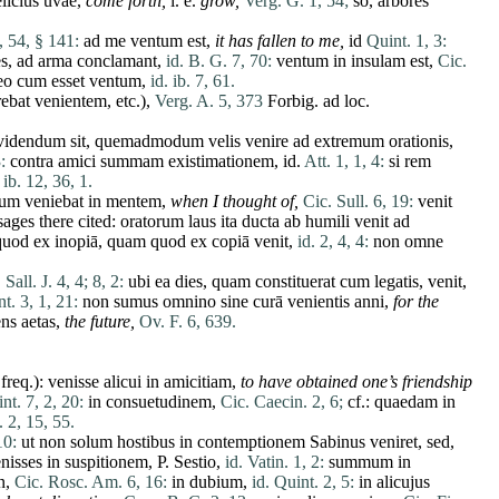
elicius
uvae
,
come
forth,
i. e.
grow,
Verg. G. 1, 54;
so,
arbores
, 54, § 141:
ad
me
ventum
est
,
it
has
fallen to
me
,
id
Quint. 1, 3:
es
,
ad
arma
conclamant
,
id. B. G. 7, 70:
ventum
in
insulam
est
,
Cic.
eo
cum
esset
ventum
,
id. ib. 7, 61.
rebat
venientem
, etc.),
Verg. A. 5, 373
Forbig.
ad
loc.
videndum
sit
,
quemadmodum
velis
venire
ad
extremum
orationis
,
:
contra
amici
summam
existimationem
,
id
.
Att. 1, 1, 4:
si
rem
 ib. 12, 36, 1.
num
veniebat
in
mentem
,
when I thought of,
Cic. Sull. 6, 19:
venit
sages
there
cited:
oratorum
laus
ita
ducta
ab
humili
venit
ad
quod
ex
inopiā
,
quam
quod
ex
copiā
venit
,
id. 2, 4, 4:
non
omne
,
Sall. J. 4, 4;
8, 2:
ubi
ea
dies
,
quam
constituerat
cum
legatis
,
venit
,
t. 3, 1, 21:
non
sumus
omnino
sine
curā
venientis
anni
,
for the
ens
aetas
,
the future,
Ov. F. 6, 639.
 freq.):
venisse
alicui
in
amicitiam
,
to
have
obtained one’s friendship
nt. 7, 2, 20:
in
consuetudinem
,
Cic. Caecin. 2, 6;
cf.:
quaedam
in
. 2, 15, 55.
10:
ut
non
solum
hostibus
in
contemptionem
Sabinus
veniret
,
sed
,
nisses
in
suspitionem
, P.
Sestio
,
id. Vatin. 1, 2:
summum
in
n
,
Cic. Rosc. Am. 6, 16:
in
dubium
,
id. Quint. 2, 5:
in
alicujus