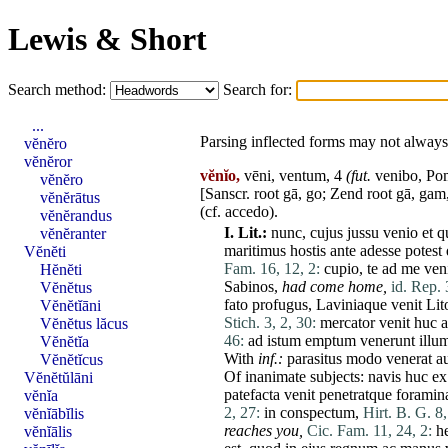
Lewis & Short
Search method:
Search for:
...
Parsing inflected forms may not always 
vĕnĕro
vĕnĕror
vĕnĭo,
vēni, ventum, 4
(fut.
venibo, Po
vĕnĕro
[Sanscr. root gā, go; Zend root gā, gam,
vĕnĕrātus
(cf.
accedo
).
vĕnĕrandus
I.
Lit.:
nunc
,
cujus
jussu
venio
et
q
vĕnĕranter
maritimus
hostis
ante
adesse
potest
Vĕnĕti
Fam. 16, 12, 2:
cupio
,
te
ad
me
ven
Hĕnĕti
Sabinos
,
had come home,
id. Rep. 
Vĕnĕtus
fato
profugus
, Laviniaque
venit
Lit
Vĕnĕtĭāni
Stich. 3, 2, 30:
mercator
venit
huc
Vĕnĕtus lăcus
46:
ad
istum
emptum
venerunt
illu
Vĕnĕtĭa
With
inf.:
parasitus
modo
venerat
a
Vĕnĕtĭcus
Of inanimate subjects:
navis
huc
ex
Vĕnĕtŭlāni
patefacta
venit
penetratque
foramin
vĕnĭa
2, 27:
in
conspectum
,
Hirt. B. G. 8,
vĕnĭābĭlis
reaches you,
Cic. Fam. 11, 24, 2:
h
vĕnĭālis