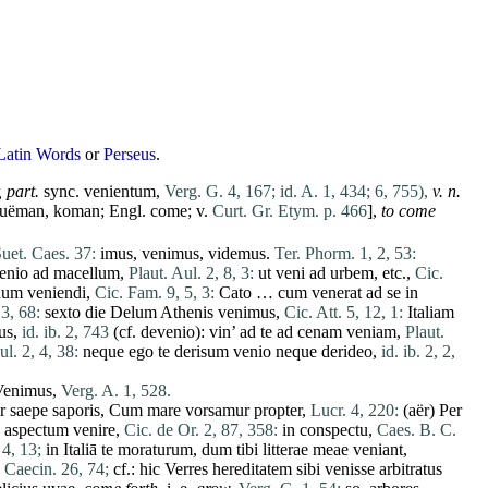
Latin Words
or
Perseus
.
,
part.
sync. venientum,
Verg. G. 4, 167;
id. A. 1, 434;
6, 755),
v. n.
quëman, koman; Engl.
come
; v.
Curt. Gr. Etym. p. 466
],
to
come
uet. Caes. 37:
imus
,
venimus
,
videmus
.
Ter. Phorm. 1, 2, 53:
enio
ad
macellum
,
Plaut. Aul. 2, 8, 3:
ut
veni
ad
urbem
, etc.,
Cic.
num
veniendi
,
Cic. Fam. 9, 5, 3:
Cato
…
cum
venerat
ad
se
in
 3, 68:
sexto
die
Delum
Athenis
venimus
,
Cic. Att. 5, 12, 1:
Italiam
us
,
id. ib. 2, 743
(cf.
devenio
):
vin
’
ad
te
ad
cenam
veniam
,
Plaut.
ul. 2, 4, 38:
neque
ego
te
derisum
venio
neque
derideo
,
id. ib. 2, 2,
Venimus
,
Verg. A. 1, 528.
r
saepe
saporis
,
Cum
mare
vorsamur
propter
,
Lucr. 4, 220:
(
aër
)
Per
aspectum
venire
,
Cic. de Or. 2, 87, 358:
in
conspectu
,
Caes. B. C.
 4, 13;
in
Italiā
te
moraturum
,
dum
tibi
litterae
meae
veniant
,
. Caecin. 26, 74;
cf.:
hic
Verres
hereditatem
sibi
venisse
arbitratus