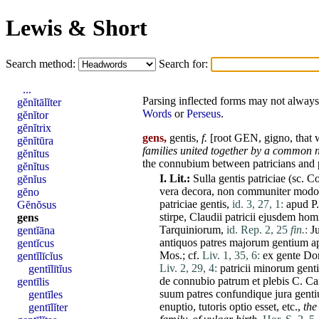
Lewis & Short
Search method:
Search for:
...
Parsing inflected forms may not always 
gĕnĭtālĭter
Words
or
Perseus
.
gĕnĭtor
gĕnĭtrix
gens,
gentis,
f.
[root GEN,
gigno
, that
gĕnĭtūra
families united together by a common n
gĕnĭtus
the
connubium
between patricians and p
gĕnĭtus
I.
Lit.:
Sulla
gentis
patriciae
(sc.
Co
gĕnĭus
vera
decora
,
non
communiter
modo
gĕno
patriciae
gentis
,
id. 3, 27, 1:
apud
P
Gĕnŏsus
stirpe
,
Claudii
patricii
ejusdem
homi
gens
Tarquiniorum
,
id. Rep. 2, 25
fin.
:
Ju
gentĭāna
antiquos
patres
majorum
gentium
a
gentĭcus
Mos
.; cf.
Liv. 1, 35, 6:
ex
gente
Dom
gentĭlīcĭus
Liv. 2, 29, 4:
patricii
minorum
gent
gentĭlītĭus
de
connubio
patrum
et
plebis
C.
Ca
gentīlis
suum
patres
confundique
jura
gent
gentīles
enuptio
,
tutoris
optio
esset
, etc.,
the
gentīlĭter