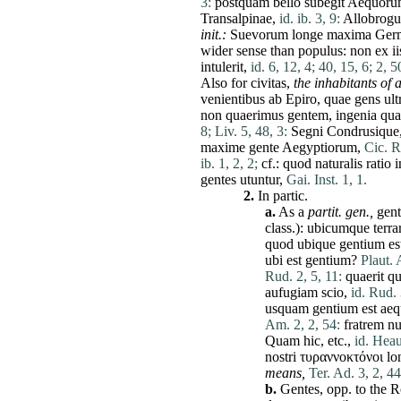
3:
postquam
bello
subegit
Aequoru
Transalpinae,
id. ib. 3, 9:
Allobrog
init
.:
Suevorum
longe
maxima
Ger
wider sense than
populus
:
non
ex
i
intulerit
,
id. 6, 12, 4;
40, 15, 6;
2, 5
Also for
civitas
,
the inhabitants of a
venientibus
ab
Epiro
,
quae
gens
ult
non
quaerimus
gentem
,
ingenia
qua
8;
Liv. 5, 48, 3:
Segni
Condrusique
maxime
gente
Aegyptiorum
,
Cic. R
ib. 1, 2, 2;
cf.:
quod
naturalis
ratio
i
gentes
utuntur
,
Gai. Inst. 1, 1.
2.
In partic.
a.
As a
partit
. gen.,
gen
class.):
ubicumque
terr
quod
ubique
gentium
es
ubi
est
gentium
?
Plaut. 
Rud. 2, 5, 11:
quaerit
q
aufugiam
scio
,
id. Rud. 
usquam
gentium
est
aeq
Am. 2, 2, 54:
fratrem
n
Quam
hic
, etc.,
id. Heau
nostri
τυραννοκτόνοι
lo
means,
Ter. Ad. 3, 2, 44
b.
Gentes
, opp. to the