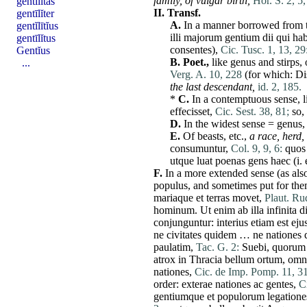
family, of vulgar birth,
Hor. S. 2, 5,
gentīlĭtas
II.
Transf.
gentīlĭter
A.
In a manner borrowed from th
gentĭlītĭus
illi
majorum
gentium
dii
qui
hab
gentīlĭtus
consentes
),
Cic. Tusc. 1, 13, 29
Gentĭus
B.
Poet.,
like
genus
and
stirps
,
...
Verg. A. 10, 228
(for which:
Di
the last descendant,
id. 2, 185.
*
C.
In a contemptuous sense, l
effecisset
,
Cic. Sest. 38, 81;
so,
D.
In the widest sense =
genus
E.
Of beasts, etc.,
a race,
herd,
consumuntur
,
Col. 9, 9, 6:
quos
utque
luat
poenas
gens
haec
(i. 
F.
In a
more
extended sense (as als
populus
, and sometimes put for them
mariaque
et
terras
movet
,
Plaut. Rud
hominum
.
Ut
enim
ab
illa
infinita
d
conjunguntur
:
interius
etiam
est
eju
ne
civitates
quidem
…
ne
nationes
paulatim
,
Tac. G. 2:
Suebi
,
quorum
atrox
in
Thracia
bellum
ortum
,
omn
nationes
,
Cic. de Imp. Pomp. 11, 31
order:
exterae
nationes
ac
gentes
,
C
gentiumque
et
populorum
legatione