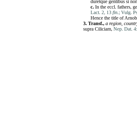
duretque
gentibus
si
no
c.
In the eccl. fathers,
ge
Lact. 2, 13
fin.
;
Vulg. Ps
Hence the title of Arno
3.
Transf.,
a
region
,
countr
supra
Ciliciam
,
Nep. Dat. 4