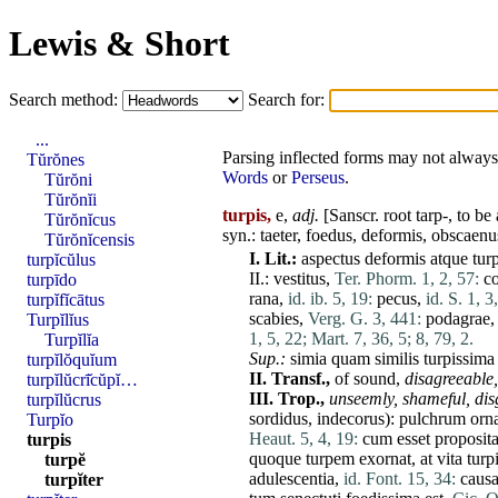
Lewis & Short
Search method:
Search for:
...
Parsing inflected forms may not always 
Tŭrŏnes
Words
or
Perseus
.
Tŭrŏni
Tŭrŏnĭi
turpis,
e,
adj.
[Sanscr. root tarp-, to b
Tŭrŏnĭcus
syn.:
taeter
,
foedus
,
deformis
,
obscaenu
Tŭrŏnĭcensis
I.
Lit.:
aspectus
deformis
atque
tur
turpĭcŭlus
II
.:
vestitus
,
Ter. Phorm. 1, 2, 57:
co
turpīdo
rana
,
id. ib. 5, 19:
pecus
,
id. S. 1, 3
turpĭfĭcātus
scabies
,
Verg. G. 3, 441:
podagrae
Turpĭlĭus
1, 5, 22;
Mart. 7, 36, 5;
8, 79, 2.
Turpĭlĭa
Sup.:
simia
quam
similis
turpissima
turpĭlŏquĭum
II.
Transf.,
of sound,
disagreeable,
turpĭlŭcrī̆cŭpĭ…
III.
Trop.,
unseemly,
shameful,
dis
turpĭlŭcrus
sordidus
,
indecorus
):
pulchrum
orn
Turpĭo
Heaut. 5, 4, 19:
cum
esset
proposit
turpis
quoque
turpem
exornat
,
at
vita
turp
turpĕ
adulescentia
,
id. Font. 15, 34:
caus
turpĭter