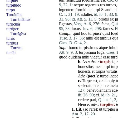
tum
senectuti
foedissima
est
,
Cic. O
turpĭter
9, 22, 1:
neque
rogemus
res
turpes
,
turpĭtūdo
ingentem
formidine
turpi
Scandunt
turpo
C. 1, 31, 19:
adulter
,
id. ib. 1, 33, 9
Turrānĭus
31, 98;
id. Att. 5, 11, 5:
prodis
ex
j
Turrānĭānus
Egestas
,
Verg. A. 6, 276:
facta
,
Quin
turrĭcŭla
95, 33:
luxus
,
Juv. 6, 298:
fames
,
Fl
turrĭger
Comp.:
quid
hoc
turpius
?
quid
foed
Turrĭgĕra
Tusc. 3, 17, 36:
nihil
est
turpius
qu
turris
Caes. B. G. 4, 2.
turrītus
Sup.:
homo
turpissimus
atque
inhon
Turrīta
Att. 9, 9, 3:
turpissima
fuga
,
Caes. B
tursĭo
quod
quidem
mihi
videtur
esse
tur
...
b.
As
subst.:
turpĕ,
is,
n
honestius
,
nec
turpi
turp
honesta
et
turpia
virtutis
Adv.
(poet.):
turpe
ince
c.
Turpe
est
, or simply
t
sceleratum
etiam
et
nefa
127:
benevolentiam
ads
ib. 26, 99;
cf.
id. ib. 21,
cedere
pari
,
Quint. 1, 2,
Hence,
adv.:
turpĭter,
i
1.
Lit.
(so
rare
):
ut
turpiter
Am. 2, 17, 20.