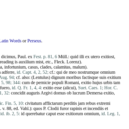
Latin Words
or
Perseus
.
dicimus
, Paul.
ex
Fest. p. 81, 6
Müll.:
quid
illi
ex
utero
exitiost
,
 reading is
auxilium
mist
, etc., Fleck. Lorenz).
na
,
infortunium
,
casus
,
clades
,
calamitas
,
malum
).
m
adferre
,
id. Capt. 4, 2, 52;
cf.:
qui
de
meo
nostrumque
omnium
Aug. 94;
cf. also: (
Lentulus
)
dignum
moribus
factisque
suis
exitium
. 5, 98;
344:
cum
de
pernicie
populi
Romani
,
exitio
hujus
urbis
tam
fuero
,
id. Q. Fr. 1, 4, 4:
exitio
esse
(
alicui
),
Suet. Caes. 1;
Hor. C.
1, 32:
concidit
auguris
Argivi
domus
ob
lucrum
Demersa
exitio
,
c. Fin. 5, 10:
civitatum
afflictarum
perditis
jam
rebus
extremi
g. v. 88, ed. Vahl.):
quos
P.
Clodii
furor
rapinis
et
incendiis
et
,
id. ib. 2, 5:
id
querebatur
caput
esse
exitiorum
omnium
,
id. Leg. 1,