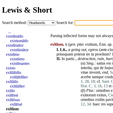
Lewis & Short
Search method:
Search for:
...
Parsing inflected forms may not always 
existĭmātĭo
existumātĭo
exĭtĭum,
ii
(gen. plur.
exitium
, Enn. ap
existĭmātor
I.
Lit.,
a going out,
egress
(ante-cla
existŭmātor
priusquam
poterat
ire
in
proelium
?
existĭmo
II.
In partic.,
destruction,
ruin,
hurt
existŭmo
(α)
Sing.:
satius
est
existĭmantes
interitu
,
qui
de
huju
existo
vitae
invenit
,
end,
S
exĭtĭābĭlis
acerbe
tamque
crude
exĭtĭābĭlĭter
1, 28, 18;
cf.
Suet. C
exĭtĭālis
Hor. C. 3, 16, 13
et
exĭtĭālĭter
(β)
Plur.:
omnibus
e
exĭtĭo
exitiorum
exitus
,
Cic
exĭtĭōsē
omnibus
exitiis
pavi
exĭtĭōsus
12, 34:
haec
res
sup
exĭtĭōsē
exĭtĭum