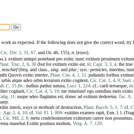
work as expected. If the following does not give the correct word, try
.
Cic. Div. 1, 31, 67,
and Or. 46, 155),
n.
[
exeo
].
ss.):
exitium
antiqui
ponebant
pro
exitu
;
nunc
exitium
pessimum
exitum
Plaut. Truc. 2, 6, 30
(but for
exitium
exitio
est
,
id. Capt. 3, 3, 4,
the true
,
mischief
(freq. and class.,
sing.
and
plur.;
syn.:
pernicies
,
interitus
,
rui
mihi
Quovis
exitio
interire
,
Plaut. Cist. 4, 1, 11:
pultando
foribus
exitiu
s
urbis
atque
adeo
orbis
terrarum
exitio
cogitent
,
Cic. Cat. 1, 4, 9;
Suet. 
all. C. 55
fin.
:
nullius
patitur
natura
,
Lucr. 1, 224;
cf.:
caeli
terraeque
,
id
liter
cogitarit
,
Cic. Cat. 4, 5, 10:
me
miserum
!
ego
omnibus
meis
exitio
alig. 11:
usque
adeo
flagitatus
est
,
donec
ad
exitium
dederetur
,
Tac. A. 
saep.
xitiis
interii
,
ways
or
methods
of destruction,
Plaut. Bacch. 5, 1, 7;
cf.
Ci
. Agr. 2, 4, 10;
cf.
Val. Fl. 1, 809:
exitiūm
examen
rapit
, Enn. l. l. (Tra
t
,
Cic. Mil. 2, 8:
metu
crudelissimorum
exitiorum
carere
non
possumus
rema
manebat
Exitiis
positura
modum
,
Verg. A. 7, 129.