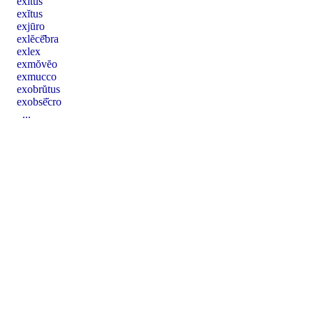
exĭtus
exĭtus
exjūro
exlĕcē̆bra
exlex
exmŏvĕo
exmucco
exobrŭtus
exobsē̆cro
...