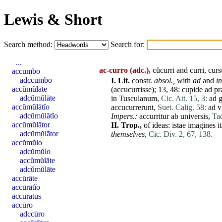
Lewis & Short
Search method:
Search for:
...
ac-curro
(adc.),
cŭcurri and curri, cur
accumbo
adccumbo
I.
Lit.
constr.
absol.,
with
ad
and
in
accŭmŭlāte
(
accucurrisse
); 13, 48:
cupide
ad
pr
adcŭmŭlāte
in
Tusculanum
,
Cic. Att. 15, 3:
ad
accŭmŭlātĭo
accucurrerunt
,
Suet. Calig. 58:
ad
v
adcŭmŭlātĭo
Impers.:
accurritur
ab
universis
,
Tac
accŭmŭlātor
II.
Trop.,
of
ideas
:
istae
imagines
i
adcŭmŭlātor
themselves,
Cic. Div. 2, 67, 138.
accŭmŭlo
adcŭmŭlo
accŭmŭlāte
adcŭmŭlāte
accūrāte
accūrātĭo
accūrātus
accūro
adccūro