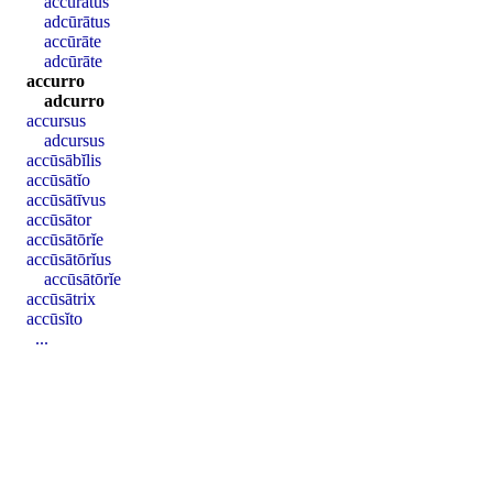
accūrātus
adcūrātus
accūrāte
adcūrāte
accurro
adcurro
accursus
adcursus
accūsābĭlis
accūsātĭo
accūsātīvus
accūsātor
accūsātōrĭe
accūsātōrĭus
accūsātōrĭe
accūsātrix
accūsĭto
...