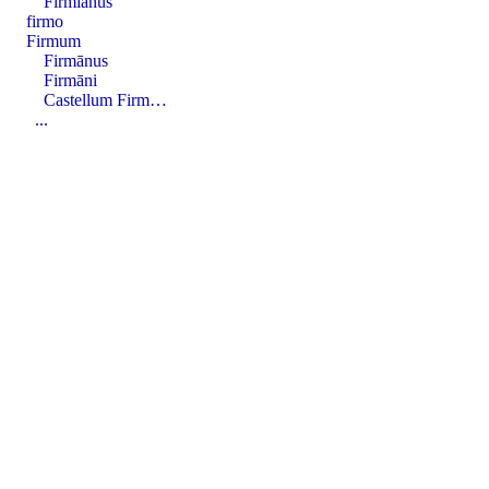
Firmĭānus
firmo
Firmum
Firmānus
Firmāni
Castellum Firm…
...