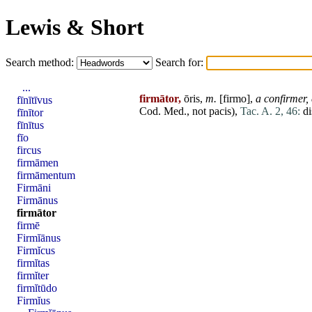
Lewis & Short
Search method:
Search for:
...
firmātor,
ōris,
m.
[
firmo
],
a confirmer,
fīnītīvus
Cod.
Med
., not
pacis
),
Tac. A. 2, 46:
di
fīnītor
fīnītus
fīo
fircus
firmāmen
firmāmentum
Firmāni
Firmānus
firmātor
firmē
Firmĭānus
Firmĭcus
firmĭtas
firmĭter
firmĭtūdo
Firmĭus