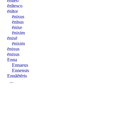
ēnĭtĕo
ēnĭtesco
ēnītor
ēnixus
ēnīsus
ēnixe
ēnixim
ēnixē
ēnixim
ēnixus
ēnixus
Enna
Ennaeus
Ennensis
Ennăĕtēris
...