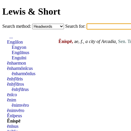
Lewis & Short
Search method:
Search for:
...
Ĕnispē,
ae,
f.,
a city of
Arcadia
,
Sen. T
Engŭĭon
Engyon
Engŭīnus
Enguīni
ĕnhaemon
ĕnharmŏnĭcus
ĕnharmŏnĭus
ĕnhȳ̆dris
ĕnhȳ̆dros
ĕnhȳ̆drus
ēnĭco
ĕnim
ĕnimvēro
ĕnimvēro
Ĕnīpeus
Ĕnispē
ēnīsus