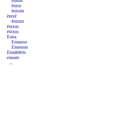
ēnīsus
ēnixe
ēnixim
ēnixē
ēnixim
ēnixus
ēnixus
Enna
Ennaeus
Ennensis
Ennăĕtēris
ennam
...