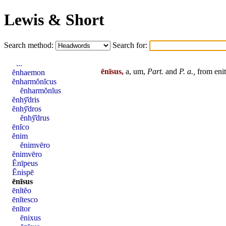
Lewis & Short
Search method:
Search for:
...
ēnīsus,
a, um,
Part.
and
P. a.,
from
eni
ĕnhaemon
ĕnharmŏnĭcus
ĕnharmŏnĭus
ĕnhȳ̆dris
ĕnhȳ̆dros
ĕnhȳ̆drus
ēnĭco
ĕnim
ĕnimvēro
ĕnimvēro
Ĕnīpeus
Ĕnispē
ēnīsus
ēnĭtĕo
ēnĭtesco
ēnītor
ēnixus