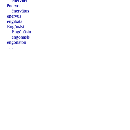
enervĭter
ēnervo
ēnervātus
ēnervus
engībăta
Engŏnăsi
Engŏnăsin
engonasis
engŏnăton
...