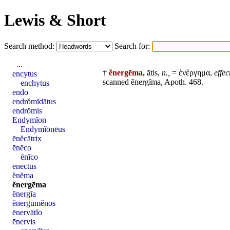
Lewis & Short
Search method:
Search for:
...
†
ĕnergēma,
ătis,
n.,
= ἐνέργημα,
effec
encytus
scanned ĕnergĭma, Apoth. 468.
enchytus
endo
endrŏmĭdātus
endrŏmis
Endymĭon
Endymĭōnēus
ēnĕcātrix
ēnĕco
ēnĭco
ēnectus
ĕnĕma
ĕnergēma
ĕnergīa
ĕnergūmĕnos
ēnervātĭo
ēnervis