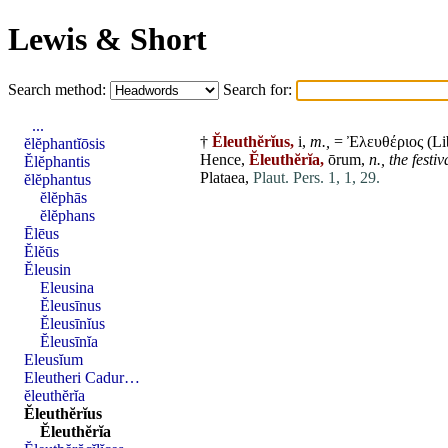
Lewis & Short
Search method:
Search for:
...
†
Ĕleuthĕrĭus,
i,
m.,
= Ἐλευθέριος (
Li
ĕlĕphantĭōsis
Hence,
Ĕleuthĕrĭa,
ōrum,
n.,
the festiv
Ĕlĕphantis
Plataea,
Plaut. Pers. 1, 1, 29.
ĕlĕphantus
ĕlĕphās
ĕlĕphans
Ēlēus
Ĕlĕūs
Ĕleusin
Eleusina
Ĕleusīnus
Ĕleusīnĭus
Ĕleusīnĭa
Eleusĭum
Eleutheri Cadur…
ĕleuthĕrĭa
Ĕleuthĕrĭus
Ĕleuthĕrĭa