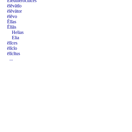
Ĕleuthĕrŏcĭlĭces
ēlĕvātĭo
ēlĕvātor
ēlĕvo
Ēlĭas
Ēlīās
Helias
Elia
ēlĭces
ēlĭcĭo
ēlĭcĭtus
...