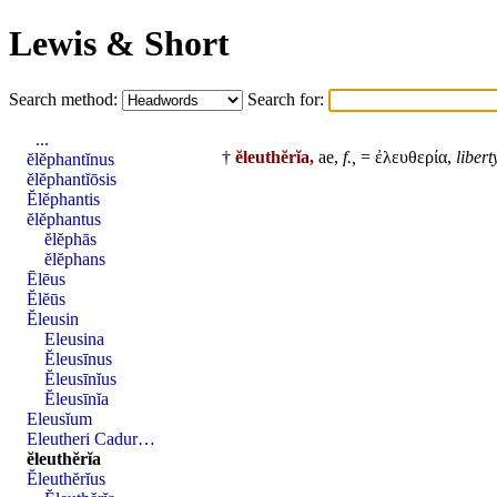
Lewis & Short
Search method:
Search for:
...
†
ĕleuthĕrĭa,
ae,
f.,
= ἐλευθερία,
libert
ĕlĕphantĭnus
ĕlĕphantĭōsis
Ĕlĕphantis
ĕlĕphantus
ĕlĕphās
ĕlĕphans
Ēlēus
Ĕlĕūs
Ĕleusin
Eleusina
Ĕleusīnus
Ĕleusīnĭus
Ĕleusīnĭa
Eleusĭum
Eleutheri Cadur…
ĕleuthĕrĭa
Ĕleuthĕrĭus