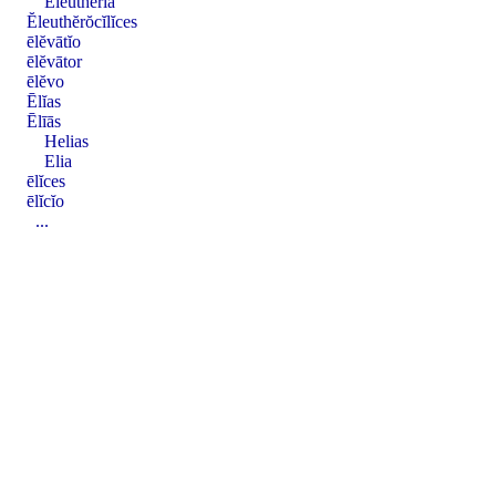
Ĕleuthĕrĭa
Ĕleuthĕrŏcĭlĭces
ēlĕvātĭo
ēlĕvātor
ēlĕvo
Ēlĭas
Ēlīās
Helias
Elia
ēlĭces
ēlĭcĭo
...