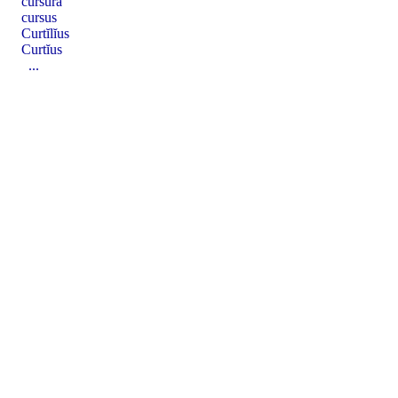
cursūra
cursus
Curtĭlĭus
Curtĭus
...