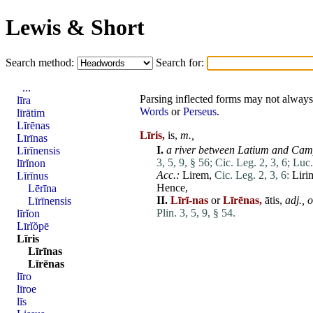
Lewis & Short
Search method:
Search for:
...
Parsing inflected forms may not always 
līra
Words
or
Perseus
.
līrātim
Līrēnas
Līris,
is,
m.,
Līrīnas
I.
a river between
Latium
and
Cam
Līrīnensis
3, 5, 9, § 56;
Cic. Leg. 2, 3, 6;
Luc.
līrĭnon
Acc.:
Lirem
,
Cic. Leg. 2, 3, 6:
Liri
Līrīnus
Hence,
Lērīna
II.
Līrī-nas
or
Līrēnas,
ātis,
adj
., o
Līrīnensis
Plin. 3, 5, 9, § 54.
līrĭon
Līrĭŏpē
Līris
Līrīnas
Līrēnas
līro
līroe
līs