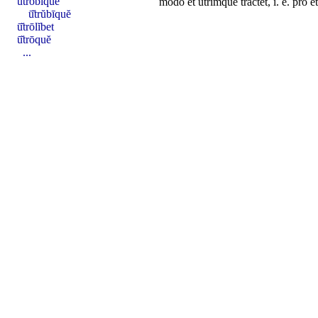
ū̆trŏbīquĕ
modo
et
utrimque
tractet
, i. e.
pro
et
ū̆trŭbīquĕ
ū̆trōlĭbet
ū̆trōquĕ
...