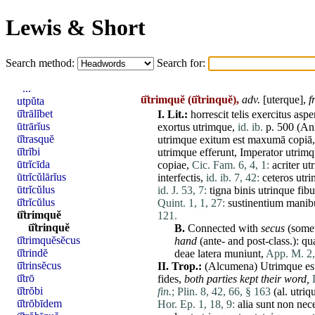
Lewis & Short
Search method:
Search for:
...
ū̆trimquĕ
(ū̆trinquĕ),
adv.
[
uterque
],
f
utpŭta
ū̆trālĭbet
I.
Lit.:
horrescit
telis
exercitus
aspe
ūtrārĭus
exortus
utrimque
,
id. ib.
p. 500 (Ann
ū̆trasquĕ
utrimque
exitum
est
maxumā
copiā
ū̆trĭbi
utrimque
efferunt
,
Imperator
utrimq
ūtrĭcīda
copiae
,
Cic. Fam. 6, 4, 1:
acriter
ut
ūtrĭcŭlārĭus
interfectis
,
id. ib. 7, 42:
ceteros
utr
ūtrĭcŭlus
id. J. 53, 7:
tigna
binis
utrinque
fibu
ū̆trĭcŭlus
Quint. 1, 1, 27:
sustinentium
manib
ū̆trimquĕ
121.
ū̆trinquĕ
B.
Connected with
secus
(somet
ū̆trimquĕsĕcus
hand
(ante- and post-class.):
qu
ū̆trindĕ
deae
latera
muniunt
,
App. M. 2, 
ū̆trinsĕcus
II.
Trop.:
(
Alcumena
)
Utrimque
es
ū̆trō
fides
,
both parties kept their word,
ū̆trŏbi
fin.
;
Plin. 8, 42, 66, § 163
(al.
utriq
ū̆trŏbīdem
Hor. Ep. 1, 18, 9:
alia
sunt
non
nece