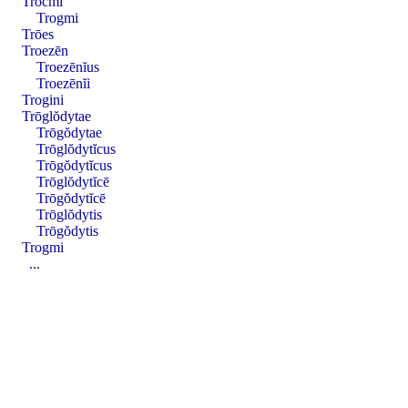
Trocmi
Trogmi
Trōes
Troezēn
Troezēnĭus
Troezēnĭi
Trogini
Trōglŏdytae
Trōgŏdytae
Trōglŏdytĭcus
Trōgŏdytĭcus
Trōglŏdytĭcē
Trōgŏdytĭcē
Trōglŏdytis
Trōgŏdytis
Trogmi
...