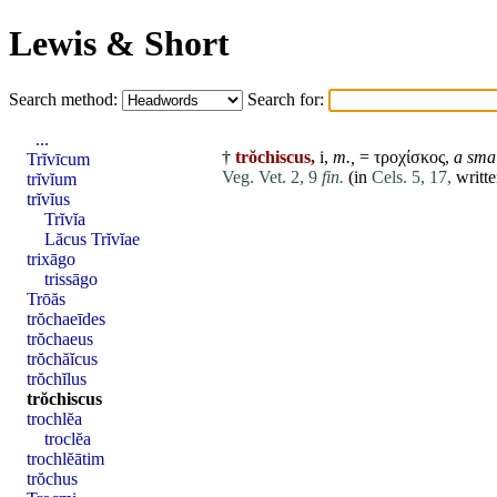
Lewis & Short
Search method:
Search for:
...
†
trŏchiscus,
i,
m.,
= τροχίσκος,
a smal
Trĭvīcum
Veg. Vet. 2, 9
fin.
(in
Cels. 5, 17,
writte
trĭvĭum
trĭvĭus
Trĭvĭa
Lăcus Trĭvĭae
trixāgo
trissāgo
Trōăs
trŏchaeīdes
trŏchaeus
trŏchăĭcus
trŏchĭlus
trŏchiscus
trochlĕa
troclĕa
trochlĕātim
trŏchus