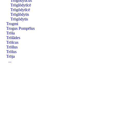
Trōgŏdytĭcus
Trōglŏdytĭcē
Trōgŏdytĭcē
Trōglŏdytis
Trōgŏdytis
Trogmi
Trogus Pompēĭus
Trōĭa
Trōĭădes
Trōĭcus
Trōĭlus
Trōĭus
Trōja
...