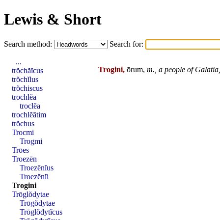
Lewis & Short
Search method:
Search for:
...
Trogini,
ōrum,
m.,
a people of
Galatia
trŏchăĭcus
trŏchĭlus
trŏchiscus
trochlĕa
troclĕa
trochlĕātim
trŏchus
Trocmi
Trogmi
Trōes
Troezēn
Troezēnĭus
Troezēnĭi
Trogini
Trōglŏdytae
Trōgŏdytae
Trōglŏdytĭcus