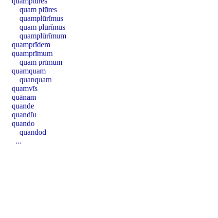
quamplūres
quam plūres
quamplūrĭmus
quam plūrĭmus
quamplūrĭmum
quamprīdem
quamprīmum
quam prīmum
quamquam
quanquam
quamvīs
quānam
quande
quandĭu
quando
quandod
...