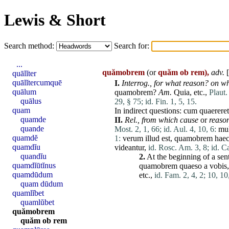
Lewis & Short
Search method:
Search for:
...
quămobrem
(or
quăm ob rem),
adv.
[
quālĭter
quālĭtercumquē
I.
Interrog.,
for what reason? on w
quālum
quamobrem
?
Am
.
Quia
, etc.,
Plaut.
quālus
29, § 75;
id. Fin. 1, 5, 15.
quam
In indirect questions:
cum
quaereret
quamde
II.
Rel.,
from which cause
or
reaso
quande
Most. 2, 1, 66;
id. Aul. 4, 10, 6:
mul
quamdĕ
1:
verum
illud
est
,
quamobrem
hae
quamdĭu
videantur
,
id. Rosc. Am. 3, 8;
id. C
quandĭu
2.
At
the beginning of a sent
quamdĭūtĭnus
quamobrem
quaeso
a
vobis
quamdūdum
etc.,
id. Fam. 2, 4, 2;
10, 10,
quam dūdum
quamlĭbet
quamlŭbet
quămobrem
quăm ob rem