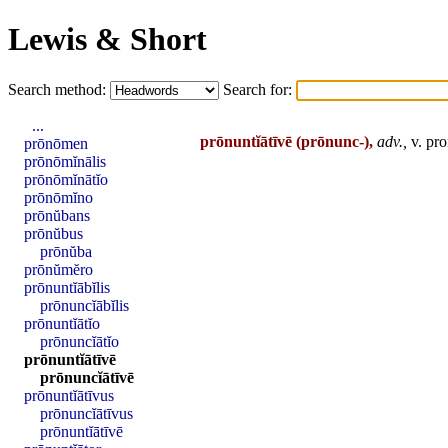
Lewis & Short
Search method:
Search for:
...
prōnuntĭātīvē
(prōnunc-),
adv.,
v.
pro
prōnōmen
prōnōmĭnālis
prōnōmĭnātĭo
prōnōmĭno
prōnŭbans
prōnŭbus
prōnŭba
prōnŭmĕro
prōnuntĭābĭlis
prōnuncĭābĭlis
prōnuntĭātĭo
prōnuncĭātĭo
prōnuntĭātīvē
prōnuncĭātīvē
prōnuntĭātīvus
prōnuncĭātīvus
prōnuntĭātīvē