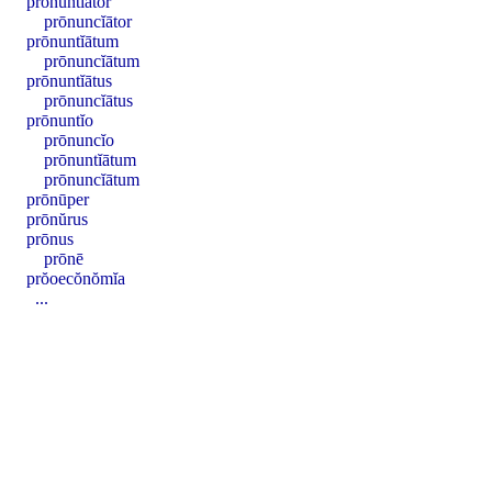
prōnuntĭātor
prōnuncĭātor
prōnuntĭātum
prōnuncĭātum
prōnuntĭātus
prōnuncĭātus
prōnuntĭo
prōnuncĭo
prōnuntĭātum
prōnuncĭātum
prōnūper
prōnŭrus
prōnus
prōnē
prŏoecŏnŏmĭa
...