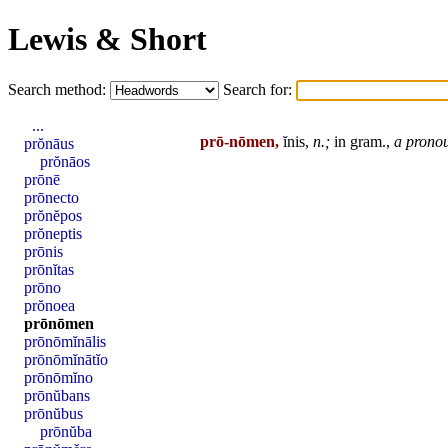
Lewis & Short
Search method:
Search for:
...
prō-nōmen,
ĭnis,
n.;
in gram.,
a prono
prŏnāus
prŏnāos
prōnē
prōnecto
prŏnĕpos
prŏneptis
prōnis
prōnĭtas
prōno
prŏnoea
prōnōmen
prōnōmĭnālis
prōnōmĭnātĭo
prōnōmĭno
prōnŭbans
prōnŭbus
prōnŭba