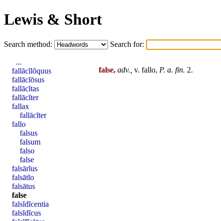
Lewis & Short
Search method:
Search for:
...
false,
adv.,
v.
fallo
,
P. a.
fin
.
2.
fallācĭlŏquus
fallācĭōsus
fallācĭtas
fallācĭter
fallax
fallācĭter
fallo
falsus
falsum
falso
false
falsārĭus
falsātĭo
falsātus
false
falsĭdĭcentia
falsĭdĭcus