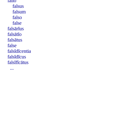
fallo
falsus
falsum
falso
false
falsārĭus
falsātĭo
falsātus
false
falsĭdĭcentia
falsĭdĭcus
falsĭfĭcātus
...