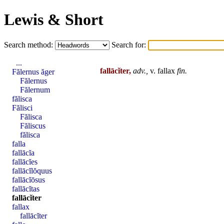
Lewis & Short
Search method:
Search for:
...
fallācĭter,
adv.,
v.
fallax
fin
.
Fălernus ăger
Fălernus
Fălernum
fălisca
Fălisci
Fălisca
Făliscus
fălisca
falla
fallācĭa
fallācĭes
fallācĭlŏquus
fallācĭōsus
fallācĭtas
fallācĭter
fallax
fallācĭter