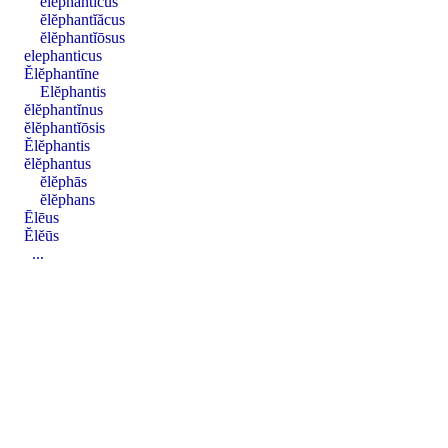
ĕlĕphantĭcus
ĕlĕphantĭăcus
ĕlĕphantĭōsus
elephanticus
Ĕlĕphantīne
Elĕphantis
ĕlĕphantĭnus
ĕlĕphantĭōsis
Ĕlĕphantis
ĕlĕphantus
ĕlĕphās
ĕlĕphans
Ēlēus
Ĕlĕūs
...