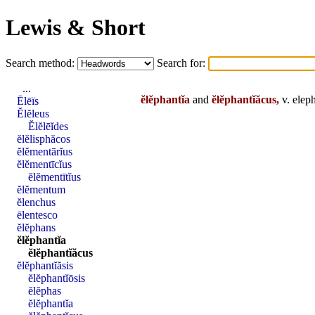
Lewis & Short
Search method:
Search for:
...
ĕlĕphantĭa
and
ĕlĕphantĭăcus,
v.
eleph
Ēlēïs
Ĕlĕleus
Ĕlĕlēĭdes
ĕlĕlisphăcos
ĕlĕmentārĭus
ĕlĕmentīcĭus
ĕlĕmentītĭus
ĕlĕmentum
ĕlenchus
ēlentesco
ĕlĕphans
ĕlĕphantĭa
ĕlĕphantĭăcus
ĕlĕphantĭăsis
ĕlĕphantĭōsis
ĕlĕphas
ĕlĕphantĭa