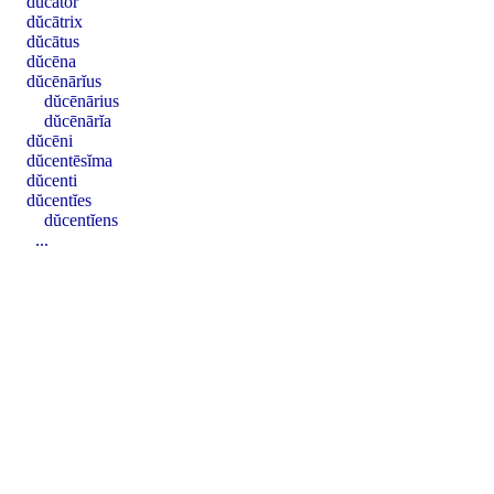
dŭcātor
dŭcātrix
dŭcātus
dŭcēna
dŭcēnārĭus
dŭcēnārius
dŭcēnārĭa
dŭcēni
dŭcentēsĭma
dŭcenti
dŭcentĭes
dŭcentĭens
...