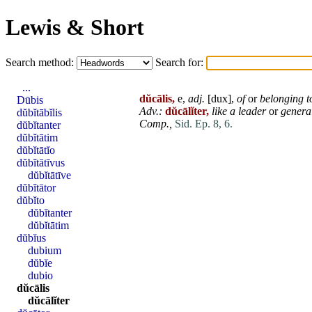
Lewis & Short
Search method:
Search for:
...
dŭcālis,
e,
adj.
[
dux
],
of
or
belonging t
Dūbis
Adv.:
dŭcālĭter,
like a leader
or
genera
dŭbĭtābĭlis
Comp.,
Sid. Ep. 8, 6.
dŭbĭtanter
dŭbĭtātim
dŭbĭtātĭo
dŭbĭtātīvus
dŭbĭtātīve
dŭbĭtātor
dŭbĭto
dŭbĭtanter
dŭbĭtātim
dŭbĭus
dubium
dŭbĭe
dubio
dŭcālis
dŭcālĭter