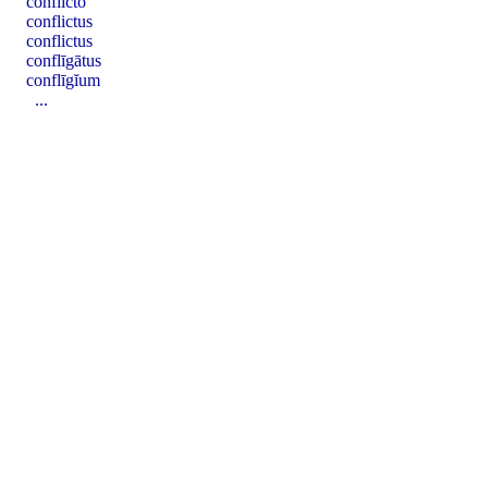
conflicto
conflictus
conflictus
conflīgātus
conflīgĭum
...