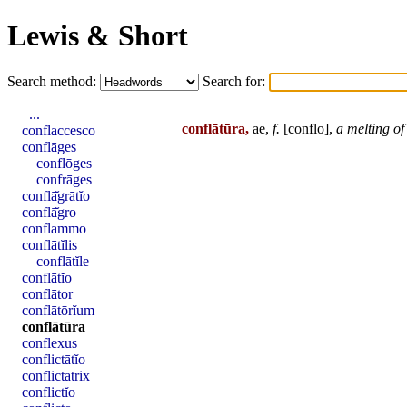
Lewis & Short
Search method:
Search for:
...
conflātūra,
ae,
f.
[
conflo
],
a melting of
conflaccesco
conflāges
conflōges
confrāges
conflā̆grātĭo
conflā̆gro
conflammo
conflātĭlis
conflātĭle
conflātĭo
conflātor
conflātōrĭum
conflātūra
conflexus
conflictātĭo
conflictātrix
conflictĭo