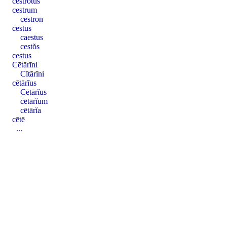
cestrōtus
cestrum
cestron
cestus
caestus
cestŏs
cestus
Cētārīni
Cītārīni
cētārĭus
Cētārĭus
cētārĭum
cētārĭa
cētē
...