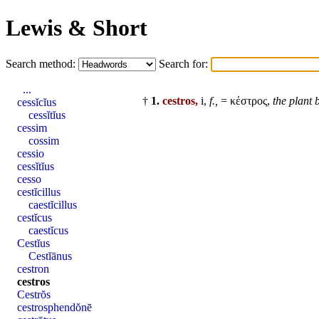
Lewis & Short
Search method:
Search for:
...
†
1.
cestros,
i,
f.,
= κέστρος,
the plant 
cessĭcĭus
cessĭtĭus
cessim
cossim
cessio
cessĭtĭus
cesso
cestĭcillus
caestĭcillus
cestĭcus
caestĭcus
Cestĭus
Cestĭānus
cestron
cestros
Cestrŏs
cestrosphendŏnē