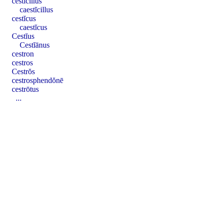
cestĭcillus
caestĭcillus
cestĭcus
caestĭcus
Cestĭus
Cestĭānus
cestron
cestros
Cestrŏs
cestrosphendŏnē
cestrōtus
...