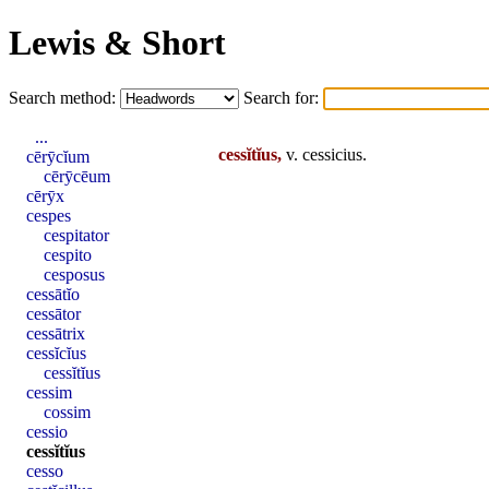
Lewis & Short
Search method:
Search for:
...
cessĭtĭus,
v.
cessicius
.
cērȳcĭum
cērȳcēum
cērȳx
cespes
cespitator
cespito
cesposus
cessātĭo
cessātor
cessātrix
cessĭcĭus
cessĭtĭus
cessim
cossim
cessio
cessĭtĭus
cesso