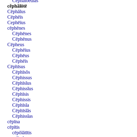
Cĕphăloedĭas
cĕphălōtē
Cĕphălus
Cēphēïs
Cephēïus
cēphēnes
Cēphēnes
Cēphēnus
Cēpheus
Cēphēïus
Cēphēus
Cēphēïs
Cēphīsus
Cēphīsŏs
Cēphissus
Cēphīsĭus
Cēphissĭus
Cēphīsis
Cēphissis
Cēphīsĭa
Cēphīsĭăs
Cēphissĭas
cēpīna
cēpītis
cēpŏlătītis