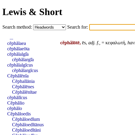
Lewis & Short
Search method:
Search for:
...
cĕphălōtē,
ēs,
adj
. f.,
= κεφαλωτή,
hav
cĕphălaea
cĕphălaeōta
cĕphălalgī̆a
cĕphălargī̆a
cĕphălalgĭcus
cĕphălargĭcus
Cĕphălēnĭa
Cĕphallānia
Cĕphălēnes
Cĕphălēnītae
cĕphălĭcus
Cĕphălio
cĕphălo
Cĕphăloedis
Cĕphăloedĭum
Cĕphăloedĭtānus
Cĕphăloedĭtāni