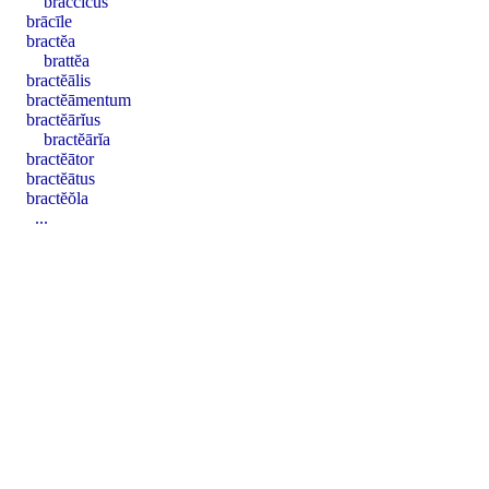
braccĭcus
brācīle
bractĕa
brattĕa
bractĕālis
bractĕāmentum
bractĕārĭus
bractĕārĭa
bractĕātor
bractĕātus
bractĕŏla
...