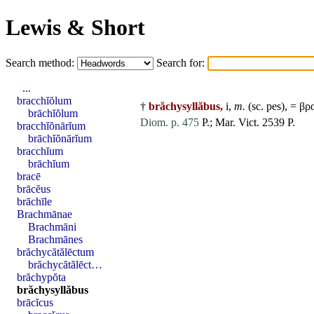
Lewis & Short
Search method:
Search for:
...
bracchĭŏlum
†
brăchysyllăbus,
i,
m.
(sc.
pes
), = βρ
brāchĭŏlum
Diom. p. 475
P.; Mar. Vict. 2539 P.
bracchĭŏnārĭum
brāchĭŏnārĭum
bracchĭum
brāchĭum
bracē
brācĕus
brāchīle
Brachmānae
Brachmāni
Brachmānes
brăchycătălēctum
brăchycătălēct…
brăchypŏta
brăchysyllăbus
brācĭcus