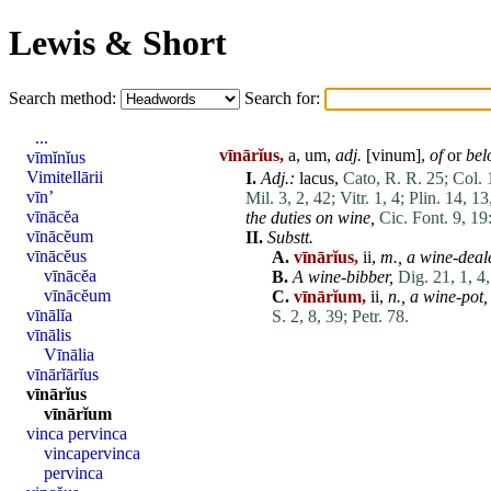
Lewis & Short
Search method:
Search for:
...
vīnārĭus,
a, um,
adj.
[
vinum
],
of
or
bel
vīmĭnĭus
Vimitellārii
I.
Adj
.:
lacus
,
Cato, R. R. 25;
Col. 
vīn’
Mil. 3, 2, 42;
Vitr. 1, 4;
Plin. 14, 13
vīnācĕa
the duties on wine,
Cic. Font. 9, 19
vīnācĕum
II.
Substt.
vīnācĕus
A.
vīnārĭus,
ii,
m.,
a wine-deale
vīnācĕa
B.
A wine-bibber,
Dig. 21, 1, 4,
vīnācĕum
C.
vīnārĭum,
ii,
n.,
a wine-pot,
vīnālĭa
S. 2, 8, 39;
Petr. 78.
vīnālis
Vīnālia
vīnārĭārĭus
vīnārĭus
vīnārĭum
vinca pervinca
vincapervinca
pervinca