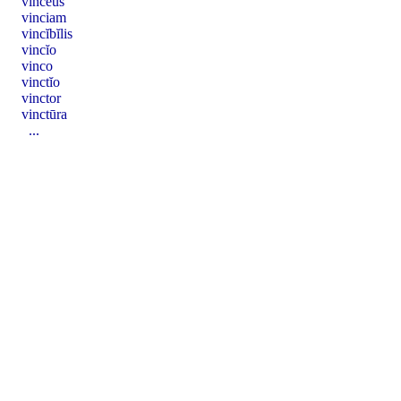
vincĕus
vinciam
vincĭbĭlis
vincĭo
vinco
vinctĭo
vinctor
vinctūra
...