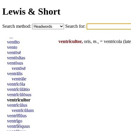
Lewis & Short
Search method:
Search for:
...
ventrĭcultor,
oris,
m.,
=
ventricola
(
late
ventĭto
vento
ventōsē
ventōsĭtas
ventōsus
ventōsē
ventrālis
ventrāle
ventrĭcŏla
ventrĭcŭlātio
ventrĭcŭlōsus
ventrĭcultor
ventrĭcŭlus
ventrĭcŭlum
ventrĭflŭus
ventrĭgo
ventrĭlŏquus