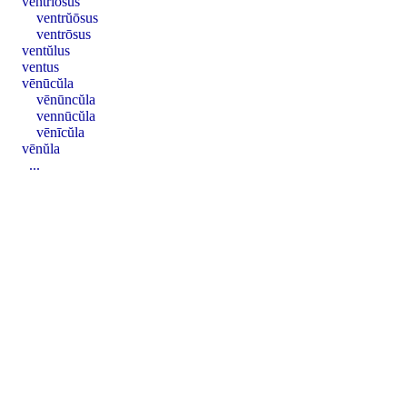
ventrĭōsus
ventrŭōsus
ventrōsus
ventŭlus
ventus
vēnūcŭla
vēnūncŭla
vennūcŭla
vēnīcŭla
vēnŭla
...