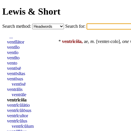
Lewis & Short
Search method:
Search for:
...
*
ventrĭcŏla,
ae,
m.
[venter-colo],
one 
ventĭlātor
ventĭlo
ventĭo
ventĭto
vento
ventōsē
ventōsĭtas
ventōsus
ventōsē
ventrālis
ventrāle
ventrĭcŏla
ventrĭcŭlātio
ventrĭcŭlōsus
ventrĭcultor
ventrĭcŭlus
ventrĭcŭlum