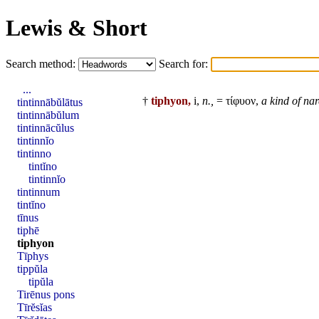
Lewis & Short
Search method:
Search for:
...
†
tiphyon,
i,
n.,
= τίφυον,
a kind of
nar
tintinnābŭlātus
tintinnābŭlum
tintinnācŭlus
tintinnĭo
tintinno
tintĭno
tintinnĭo
tintinnum
tintĭno
tīnus
tiphē
tiphyon
Tīphys
tippŭla
tipŭla
Tirēnus pons
Tīrĕsĭas