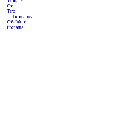
Tīrĭdātes
tīro
Tīro
Tīrōnĭānus
tīrōcĭnĭum
tīrōnātus
...