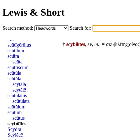
Lewis & Short
Search method:
Search for:
...
†
scybilītes,
ae,
m.,
= σκυβιλίτης(οἶνος
scūtĭgĕrŭlus
scutĭlum
scū̆tra
scūta
scutriscum
scŭtŭla
scŭtŭla
scytăla
scytălē
scŭtŭlātus
scŭtŭlāta
scūtŭlum
scūtum
scūtus
scybilītes
Scydra
Scylăcē