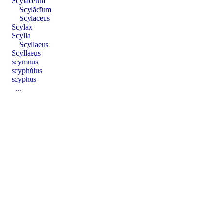
Scylăcēum
Scylăcīum
Scylăcēus
Scylax
Scylla
Scyllaeus
Scyllaeus
scymnus
scyphŭlus
scyphus
...