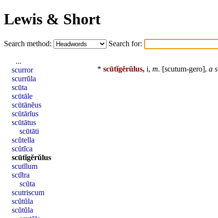
Lewis & Short
Search method:
Search for:
...
*
scūtĭgĕrŭlus,
i,
m.
[scutum-gero],
a s
scurror
scurrŭla
scūta
scūtāle
scūtānĕus
scūtārĭus
scūtātus
scūtāti
scŭtella
scŭtĭca
scūtĭgĕrŭlus
scutĭlum
scū̆tra
scūta
scutriscum
scŭtŭla
scŭtŭla