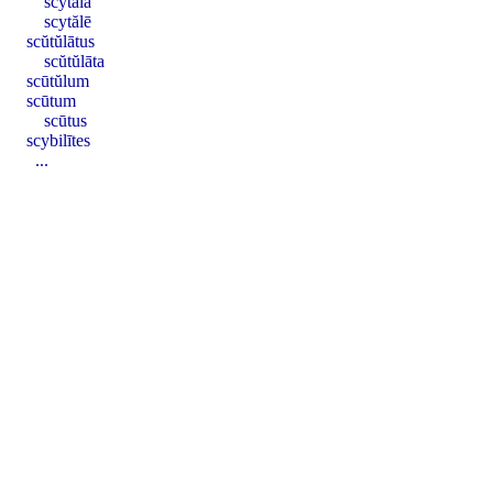
scytăla
scytălē
scŭtŭlātus
scŭtŭlāta
scūtŭlum
scūtum
scūtus
scybilītes
...