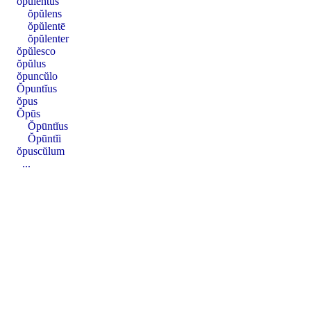
ŏpŭlentus
ŏpŭlens
ŏpŭlentē
ŏpŭlenter
ŏpŭlesco
ŏpŭlus
ŏpuncŭlo
Ŏpuntĭus
ŏpus
Ŏpūs
Ŏpūntĭus
Ŏpūntĭi
ŏpuscŭlum
...