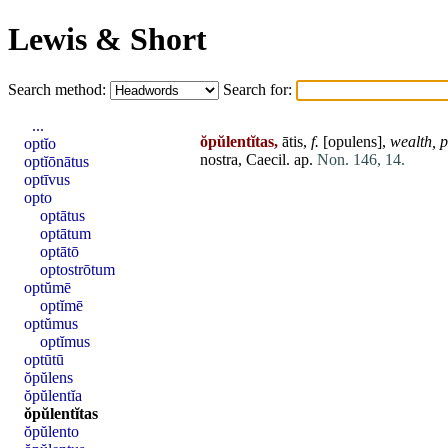
Lewis & Short
Search method:
Search for:
...
ŏpŭlentĭtas,
ātis,
f.
[
opulens
],
wealth,
p
optĭo
nostra
, Caecil. ap.
Non. 146, 14.
optĭōnātus
optīvus
opto
optātus
optātum
optātō
optostrōtum
optŭmē
optĭmē
optŭmus
optĭmus
optūtū
ŏpŭlens
ŏpŭlentĭa
ŏpŭlentĭtas
ŏpŭlento