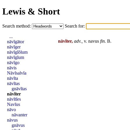
Lewis & Short
Search method:
Search for:
...
nāvĭter,
adv.,
v.
navus
fin
.
B.
nāvĭgātor
nāvĭger
nāvĭgĭŏlum
nāvĭgĭum
nāvĭgo
nāvis
Nāvĭsalvĭa
nāvĭta
nāvĭtas
gnāvĭtas
nāvĭter
nāvĭtĭes
Navĭus
nāvo
nāvanter
nāvus
gnāvus