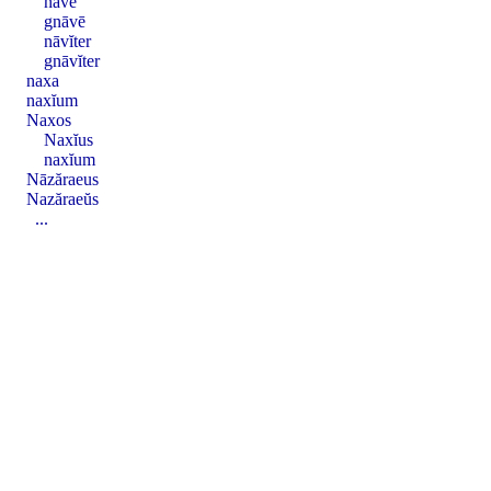
nāvē
gnāvē
nāvĭter
gnāvĭter
naxa
naxĭum
Naxos
Naxĭus
naxĭum
Nāzăraeus
Nazăraeŭs
...