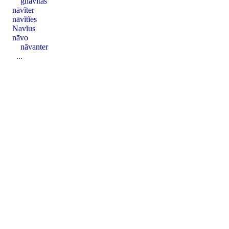
gnāvĭtas
nāvĭter
nāvĭtĭes
Navĭus
nāvo
nāvanter
...