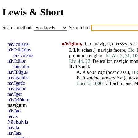
Lewis & Short
Search method:
Search for:
...
nāvĭgĭum,
ii,
n.
[
navigo
],
a vessel, a s
nāvĭcŭlāris
nāvĭcŭlārĭus
I.
Lit.
(class.):
navigia
facere
,
Cic. 
nāvĭcŭlārĭa
probum
navigium
,
id. Ac. 2, 31, 10
nāvĭcŭlor
Liv. 44, 22:
Deucalion
navigio
mon
naucŭlor
II.
Transf.
nāvĭfrăgus
A.
A float, raft
(post-class.),
Dig
nāvĭgābĭlis
B.
A sailing, navigation
(ante- a
nāvĭgātĭo
Lucr. 5, 1006;
v. Lachm. and 
nāvĭgātor
nāvĭger
nāvĭgĭŏlum
nāvĭgĭum
nāvĭgo
nāvis
Nāvĭsalvĭa
nāvĭta
nāvĭtas