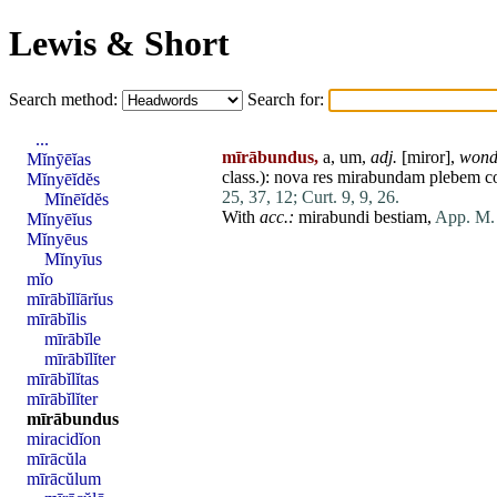
Lewis & Short
Search method:
Search for:
...
mīrābundus,
a, um,
adj.
[
miror
],
wonde
Mĭnȳēĭas
class.):
nova
res
mirabundam
plebem
c
Mĭnyēĭdĕs
25, 37, 12;
Curt. 9, 9, 26.
Mĭnēĭdĕs
With
acc.:
mirabundi
bestiam
,
App. M. 
Mĭnyēĭus
Mĭnyēus
Mĭnyīus
mĭo
mīrābĭlĭārĭus
mīrābĭlis
mīrābĭle
mīrābĭlĭter
mīrābĭlĭtas
mīrābĭlĭter
mīrābundus
miracidĭon
mīrācŭla
mīrācŭlum