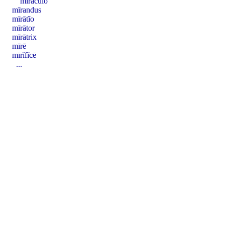
mīrācŭlō
mīrandus
mīrātĭo
mīrātor
mīrātrix
mīrē
mīrĭfĭcē
...