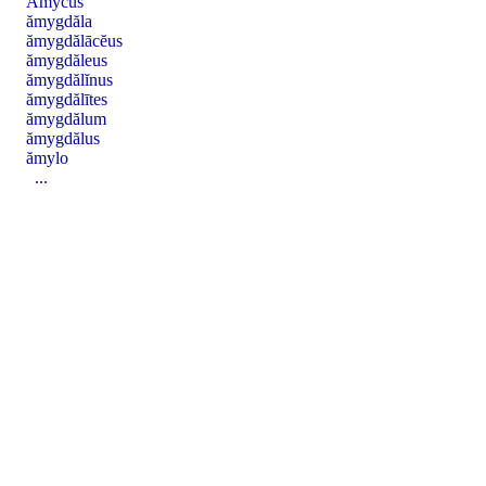
Ămycus
ămygdăla
ămygdălācĕus
ămygdăleus
ămygdălĭnus
ămygdălītes
ămygdălum
ămygdălus
ămylo
...