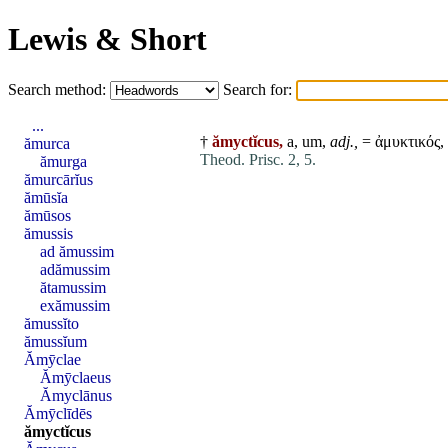
Lewis & Short
Search method:
Search for:
...
†
ămyctĭcus,
a, um,
adj.,
= ἀμυκτικός,
ămurca
Theod. Prisc. 2, 5.
ămurga
ămurcārĭus
ămūsĭa
ămūsos
ămussis
ad ămussim
adămussim
ătamussim
exămussim
ămussĭto
ămussĭum
Ămȳclae
Ămȳclaeus
Ămyclānus
Ămȳclīdēs
ămyctĭcus