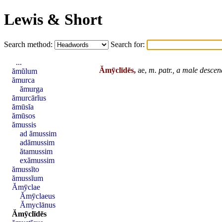
Lewis & Short
Search method:
Search for:
...
Ămȳclīdēs,
ae,
m.
patr.,
a
male
descen
ămŭlum
ămurca
ămurga
ămurcārĭus
ămūsĭa
ămūsos
ămussis
ad ămussim
adămussim
ătamussim
exămussim
ămussĭto
ămussĭum
Ămȳclae
Ămȳclaeus
Ămyclānus
Ămȳclīdēs