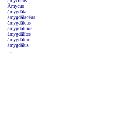
ămyctĭcus
Ămycus
ămygdăla
ămygdălācĕus
ămygdăleus
ămygdălĭnus
ămygdălītes
ămygdălum
ămygdălus
...