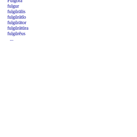
Fulgŏra
fulgur
fulgŭrālis
fulgŭrātĭo
fulgŭrātor
fulgŭrātūra
fulgŭrĕus
...