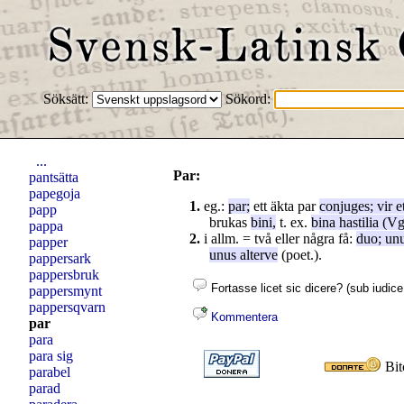
Söksätt:
Sökord:
...
Par:
pantsätta
papegoja
1.
eg.:
par
;
ett äkta par
conjuges
;
vir
e
papp
brukas
bini
,
t. ex.
bina
hastilia
(Vg
pappa
2.
i allm. = två eller några få:
duo
;
un
papper
unus
alterve
(poet.).
pappersark
pappersbruk
Fortasse licet sic dicere? (sub iudice 
pappersmynt
pappersqvarn
Kommentera
par
para
para sig
Bit
parabel
parad