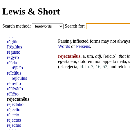
Lewis & Short
Search method:
Search for:
...
Parsing inflected forms may not always 
rēgŭlus
Words
or
Perseus
.
Rēgŭlus
rĕgusto
rējectānĕus,
a, um,
adj.
[
reicio
],
that i
rĕgȳro
egestatem
,
dolorem
non
appello
mala
,
rēĭcĭo
(cf.
rejecta
,
id. ib. 3, 16, 52;
and
reicie
rējĭcĭo
rēĭcŭlus
rējĭcŭlus
rĕinvīto
rĕĭtĕrātĭo
rĕĭtĕro
rējectānĕus
rējectātĭo
rējectĭo
rējecto
rējectus
rējectus