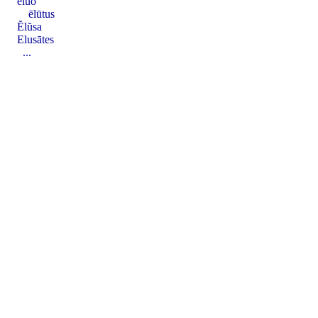
ēlŭo
ēlūtus
Ĕlŭsa
Elusātes
...