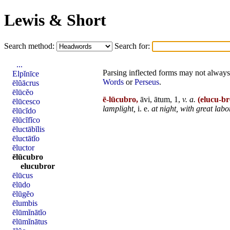
Lewis & Short
Search method:
Search for:
...
Parsing inflected forms may not always 
Elpĭnīce
Words
or
Perseus
.
ēlŭācrus
ēlūcĕo
ē-lūcubro,
āvi, ātum, 1,
v. a.
(elucu-br
ēlūcesco
lamplight,
i. e.
at
night,
with great
labo
ēlūcĭdo
ēlūcĭfĭco
ēluctābĭlis
ēluctātĭo
ēluctor
ēlūcubro
elucubror
ēlūcus
ēlūdo
ēlūgĕo
ēlumbis
ēlūmĭnātĭo
ēlūmĭnātus