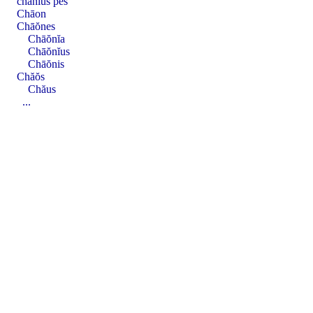
chanĭus pēs
Chāon
Chāŏnes
Chāŏnĭa
Chāŏnĭus
Chāŏnis
Chăŏs
Chăus
...