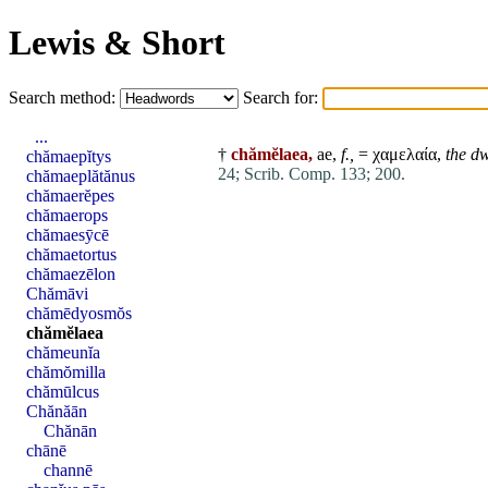
Lewis & Short
Search method:
Search for:
...
†
chămĕlaea,
ae,
f.,
= χαμελαία,
the dw
chămaepĭtys
24;
Scrib. Comp. 133;
200.
chămaeplătănus
chămaerĕpes
chămaerops
chămaesȳcē
chămaetortus
chămaezēlon
Chămāvi
chămēdyosmŏs
chămĕlaea
chămeunĭa
chămŏmilla
chămūlcus
Chănăān
Chănān
chānē
channē