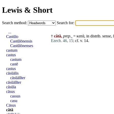
Lewis & Short
Search method:
Search for:
...
†
cătă,
prep.,
= κατά, in distrib. sense,
Castŭlo
Ezech. 46, 15;
cf. v. 14.
Castŭlōnensis
Castŭlōnenses
castum
castus
castum
castē
castus
cāsŭālis
cāsŭālĭter
cāsŭālĭter
căsŭla
cāsus
cassus
casu
Cāsus
cătă