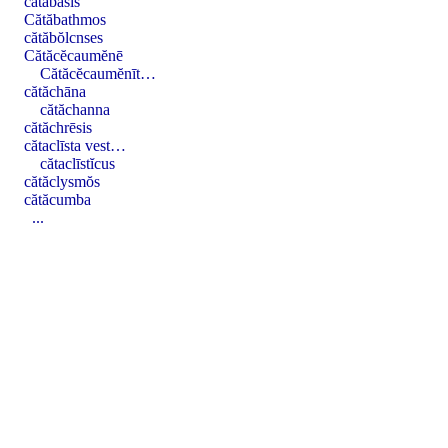
cătăbăsis
Cătăbathmos
cătăbŏlcnses
Cătăcĕcaumĕnē
Cătăcĕcaumĕnīt…
cătăchāna
cătăchanna
cătăchrēsis
cătaclīsta vest…
cătaclīstĭcus
cătăclysmŏs
cătăcumba
...