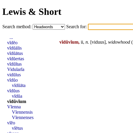
Lewis & Short
Search method:
Search for:
...
vĭdŭvĭum,
ii,
n.
[
viduus
],
widowhood
(
vĭdĕo
vĭdŭālis
vĭdŭātus
vĭdŭertas
vĭdŭĭtas
Vidularĭa
vidŭlus
vĭdŭo
vĭdŭāta
vĭdŭus
vĭdŭa
vĭdŭvĭum
Vĭenna
Vĭennensis
Vĭennenses
vĭĕo
vĭētus