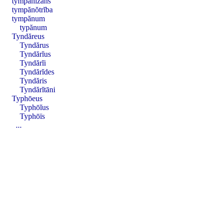
tympănīzans
tympănŏtrĭba
tympănum
typănum
Tyndăreus
Tyndărus
Tyndărĭus
Tyndărĭi
Tyndărĭdes
Tyndăris
Tyndărĭtāni
Typhōeus
Typhōĭus
Typhōïs
...