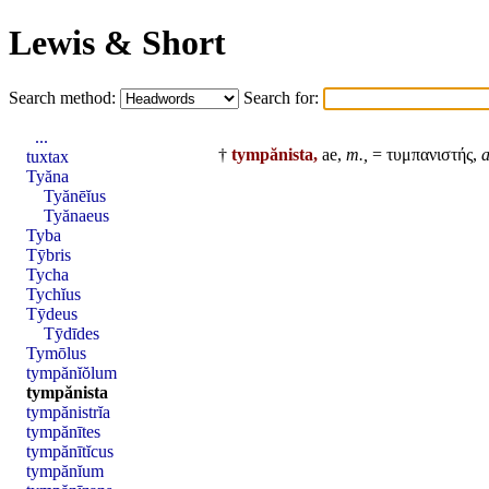
Lewis & Short
Search method:
Search for:
...
†
tympănista,
ae,
m.,
= τυμπανιστής,
tuxtax
Tyăna
Tyănēĭus
Tyănaeus
Tyba
Tȳbris
Tycha
Tychĭus
Tȳdeus
Tȳdīdes
Tymōlus
tympănĭŏlum
tympănista
tympănistrĭa
tympănītes
tympănītĭcus
tympănĭum